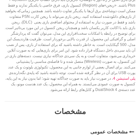
Plus باشند. «ریجن»های (Region) کنسول بازی، فرق خاصی با یکدیگر ندارند و فقط
ممکن است دوشاخه‌ی برق آن‌ها با یکدیگر تفاوت داشته باشد. همچنین زمانی‌که بخواهید
از بازی‌های دانلودشده استفاده کنید، ریجن بازی می‌تواند با ریجن کارت PSN متفاوت
باشد و فقط در صورت نیاز به استفاده از محتوای اضافه‌ی بازی یعنی (DLC)، ریجن
بازی باید با اکانت کاربر یکسان باشد و همچنان ریجن کنسول در این مورد بی‌تاثیر است.
برای توضیح در رابطه با امکانات سخت‌افزاری این مدل، می‌توان گفت که پردازشگر
اصلی و گرافیکی این محصول، از قدرت بالایی برخوردار است. ظرفیت هارددیسک این
مدل، 500 گیکابایت است. به خاطر داشته باشید که برای استفاده از بازی‌، پس از نصب
آن باید سی‌دی داخل دستگاه قرار داده شود. این امر برای بازی‌هایی که به صورت آنلاین
خریداری می‌شود، متفاوت است و به یک سی‌دی جداگانه نیازی نیست. دسته‌های بازی در
این کنسول، به صورت (Wireless) متصل شده و تا فاصله‌ی مناسبی را پشتیبانی
می‌کنند. برای اتصال بعضی از لوازم جانبی به این محصول، تکنولوژی بلوتوث و یک عدد
پورت USB برای آن در نظر گرفته شده است. توجه داشته باشید که پایه‌ی نگه‌دارنده‌ی
پلی استیشن 4
، در صورت نیاز باید به صورت جداگانه تهیه شود؛ اما بدون نیاز به این پایه،
کنسول به صورت عمودی می‌ایستد. به همراه این محصول، یک عدد هدست مونو، یک
عدد دسته‌ی DualShock 4 و کابل‌های رابط ارائه می‌شود.
مشخصات
مشخصات عمومی