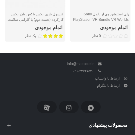
پلی استیشن وی ار باندل Sony
کنسول بازی ایکس باکس وان ایکس
PlayStation VR Bundle VR Worlds
کارکرده (دست دوم) با گارانتی سلامت
کارکرده (دست دوم)
محصول
اتمام موجودی
اتمام موجودی
0 نظر
یک نظر
info@matstore.ir
۰۲۱-۲۲۷۴۱۵۳۰
ارتباط با واتساپ
ارتباط با تلگرام
محصولات پیشنهادی