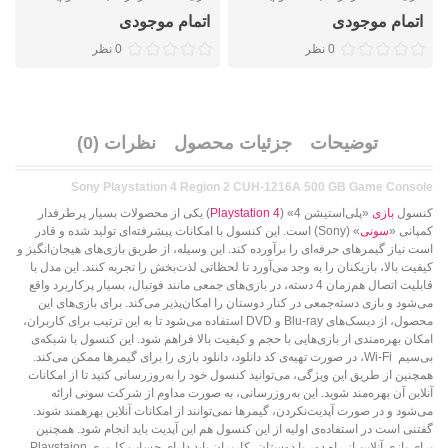
اتمام موجودی
اتمام موجودی
0 نظر
0 نظر
توضیحات
جزئیات محصول
نظرات (0)
Sony Playstation 4 Region 2 CUH-1216A 500 GB Game Console
کنسول
بازی
«پلی‌استیشن 4» (
Playstation 4
) یکی از محصولات بسیار پرطرفدار
کمپانی «
سونی
» (Sony) است. این کنسول با امکانات پیشرفته‌ای تولید شده و قادر
است نیاز گیمرهای حرفه‌ای را برآورده کند. این وسیله، از طریق بازی‌های هیجان‌انگیز و
کیفیت بالا، بازیکنان را به وجد می‌آورد تا لحظاتی لذت‌بخش را تجربه کنند. این مدل با
قابلیت اتصال هم‌زمان 4 دسته‌، در بازی‌های جمعی مانند فوتبال، بسیار پرکاربرد واقع
می‌شود و بازی دسته‌جمعی در کنار دوستان را امکان‌پذیر می‌کند. برای بازی‌های این
محصول، از دیسک‌های Blu-ray و DVD استفاده می‌شود تا به این ترتیب برای کاربران،
امکان بهره‌مندی از بازی‌هایی با حجم و کیفیت بالا فراهم شود. این کنسول با شبکه‌ی
بی‌سیم Wi-Fi، در صورت تهیه‌ی کد دانلود، دانلود بازی را برای گیمرها ممکن می‌کند.
همچنین از طریق این ویژگی، می‌توانید کنسول خود را به‌روزرسانی کنید تا از امکانات
آنلاین آن بهره‌مند شوید. این به‌روزرسانی، به صورت مداوم از شرکت سونی ارائه
می‌شود و در صورت آپدیت‌نکردن، گیمرها نمی‌توانند از امکانات آنلاین بهره‎مند شوند.
گفتنی است در استفاده‌ی اولیه از این کنسول هم این آپدیت باید انجام شود. همچنین
برای بازی آنلاین از راه دور با دوستان، کاربران باید دارای حساب کاربری Playstaion