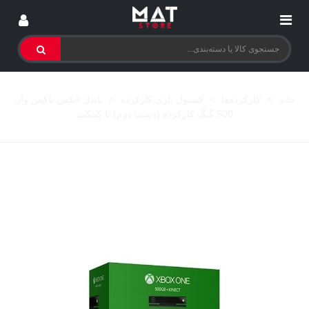
خانه
>
کارکرده‌ها
>
کنسول بازی کارکرده
>
باندل ایکس باکس وان
500 گیگ کارکرده (دست دوم) با کینکت