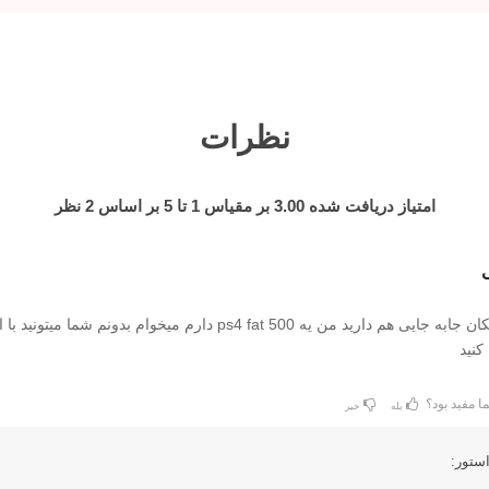
نظرات
امتیاز دریافت شده
3.00
بر مقیاس
1
تا
5
بر اساس
2
نظر
ی
سلام آیا شما امکان جابه جایی هم دارید من یه ps4 fat 500 دارم میخوام بدونم شما میتونید 
کنید
ا مفید بود؟
بله
خیر
ستور: