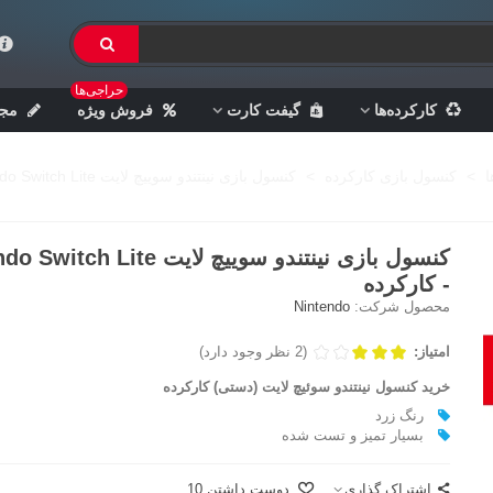
حراجی‌ها
کارکرده‌ها
گیفت کارت
فروش ویژه
مجل
ا
>
کنسول بازی کارکرده
>
کنسول بازی نینتندو سوییچ لایت Nintendo Switch Lite - کارکرده
کنسول بازی نینتندو سوییچ لایت h Lite
- کارکرده
محصول شرکت:
Nintendo
امتیاز:
(2 نظر وجود دارد)
خرید کنسول نینتندو سوئیچ لایت (دستی) کارکرده
رنگ زرد
بسیار تمیز و تست شده
اشتراک گذاری
دوست داشتن
10