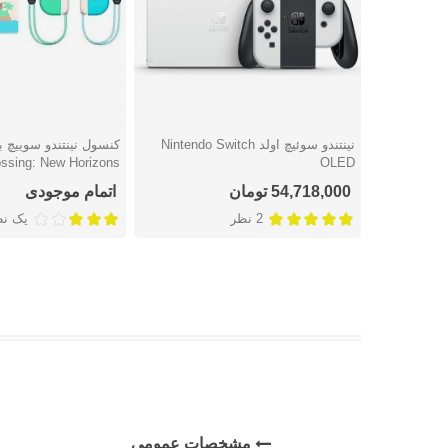
نینتندو سوئيچ اولد Nintendo Switch
دوست داشتن
دوست داشتن
ssing: New Horizons
OLED
54,718,000 تومان
اتمام موجودی
2 نظر
یک ن
مشخصات عمومی