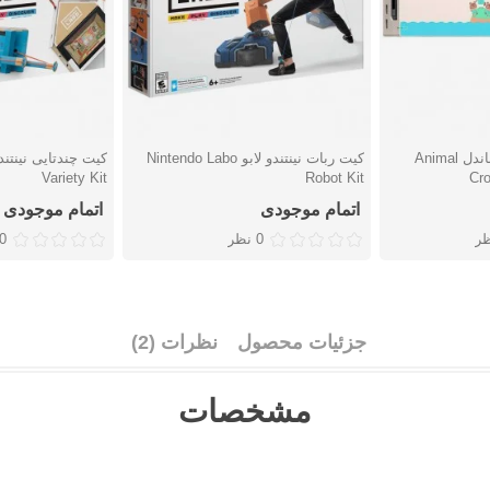
کنسول نینتندو سوییچ باندل Animal
کیت ربات نینتندو لابو Nintendo Labo
دوست داشتن
دوست دا
Variety Kit
Robot Kit
Cro
اتمام موجودی
اتمام موجودی
ظر
0 نظر
0 نظ
جزئیات محصول
نظرات (2)
مشخصات