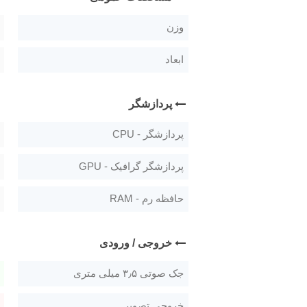
وزن
ابعاد
پردازشگر
پردازشگر - CPU
پردازشگر گرافیک - GPU
حافظه رم - RAM
خروجی / ورودی
جک صوتی ۳٫۵ میلی متری
خروجی تصویر