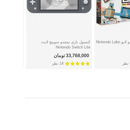
کیت چندتایی نینتندو لابو Nintendo Labo
کنسول بازی نینتندو سوییچ لایت
شتن
دوست داشتن
دوست
Nintendo Switch Lite
Switch - سری جدید
33,768,000 تومان
اتمام موجو
ر
14 نظر