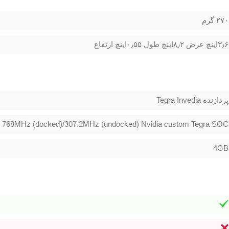
۲۷۰ گرم
۳٫۶اینچ عرض ۸٫۲اینچ طول ۰٫۵۵اینچ ارتفاع
پردازنده Tegra Invedia
768MHz (docked)/307.2MHz (undocked) Nvidia custom Tegra SOC
4GB