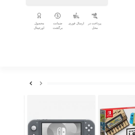
پرداخت در
ارسال فوری
ضمانت
محصول
محل
برگشت
اورجینال