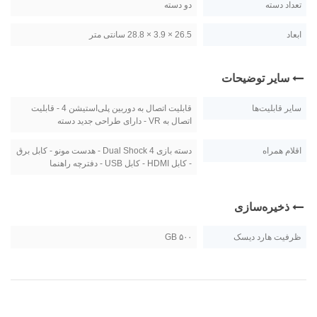
تعداد دسته
دو دسته
ابعاد
26.5 × 3.9 × 28.8 سانتی متر
سایر توضیحات
سایر قابلیت‌ها
قابلیت اتصال به دوربین پلی‌استیشن 4 - قابلیت
اتصال به VR - دارای طراحی جدید دسته
اقلام همراه
دسته بازی Dual Shock 4 - هدست مونو - کابل برق
- کابل HDMI - کابل USB - دفترچه راهنما
ذخیره‌سازی
ظرفیت هارد دیسک
۵۰۰ GB