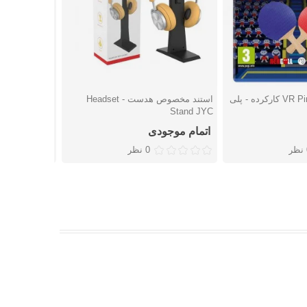
بازی VR Ping Pong Pro کارکرده - پلی
استند مخصوص هدست - Headset
شتن
دوست داشتن
دوست
Stand JYC
برند Dobe
اتمام موجودی
اتمام موجو
ر
0 نظر