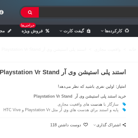
حراجی‌ها
کارکرده‌ها
گیفت کارت
فروش ویژه
مجل
خانه
>
واقعیت مجازی
>
استند پلی استیشن وی آر Playstation Vr Stand
استند پلی استیشن وی آر Playstation Vr Stand
امتیاز:
اولین نفری باشید که نظر می‌دهد!
خرید استند پلی استیشن وی آر Playstation Vr Stand
سازگار با
هدست
های واقغیت مجازی
پايه و استند براي هدست هاي وي آر مثل Playstation Vr و HTC Vive
اشتراک گذاری
دوست داشتن
118