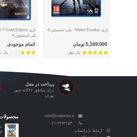
بازی Metro Exodus - پلی استیشن 4
دوست داشتن
دوست داشتن
پلی استیشن 4
5,169,000 تومان
اتمام موجودی
یک نظر
یک ن
پرداخت در محل
برای مناطق ۲۲گانه شهر
تهران
info@matstore.ir
محصولات 
۰۲۱-۲۲۷۴۱۵۳۰
ارتباط با واتساپ
ttle