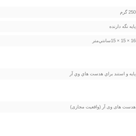
250 گرم
پایه نگه دارنده
16 × 15 × 15سانتي‌متر
پايه و استند براي هدست هاي وي آر
هدست های وی آر (واقعیت مجازی)