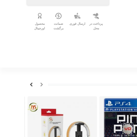
پرداخت در
ارسال فوری
ضمانت
محصول
محل
برگشت
اورجینال