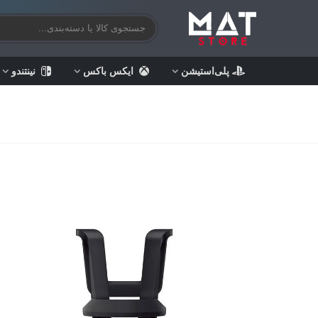
پلی‌استیشن
ایکس باکس
نینتندو