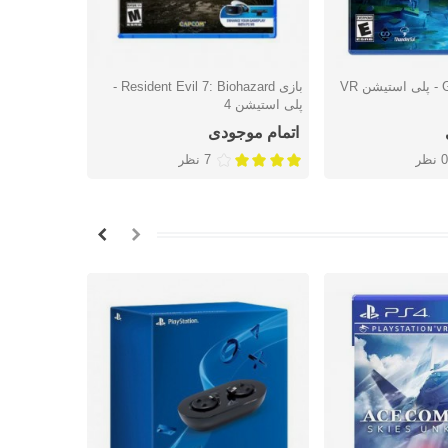
بازی Resident Evil 7: Biohazard -
شتن
دوست داشتن
دوس
پلی استیشن 4
آر
اتمام موجودی
اتمام موج
0 نظر
7 نظر