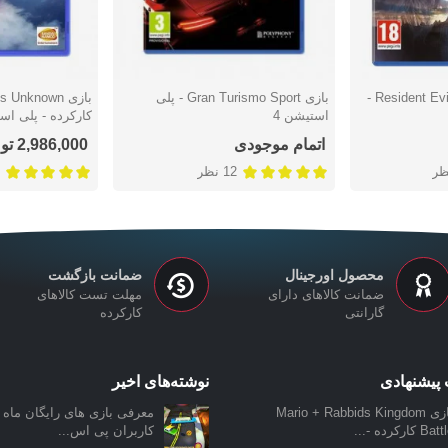
بازی Resident Evil 7 Gold Edition -
بازی Gran Turismo Sport - پلی
بازی Unknown
دوست داشتن
دوست دا
استیشن 4
کارکرده - پلی است
اتمام موجودی
2,986,000 تومان
ظر
12 نظر
محصول اورجینال
ضمانت بازگشت
ضمانت کالاهای دارای
مهلت تست کالاهای
گارانتی
کارکرده
پیشنهادی
نوشته‌های اخیر
بازی Mario + Rabbids Kingdom
معرفی بازی‌ های رایگان ماه ن
Ba کارکرده -...
کاربران پی اس...