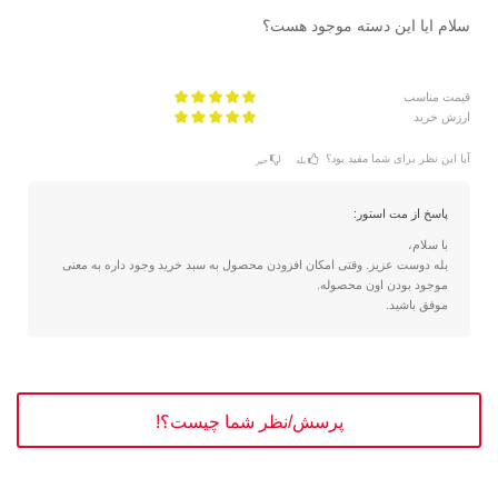
سلام ایا این دسته موجود هست؟
قیمت مناسب
ارزش خرید
آیا این نظر برای شما مفید بود؟
بله
خیر
پاسخ از مت استور:
با سلام،
بله دوست عزیز. وقتی امکان افزودن محصول به سبد خرید وجود داره به معنی
موجود بودن اون محصوله.
موفق باشید.
پرسش/نظر شما چیست؟!