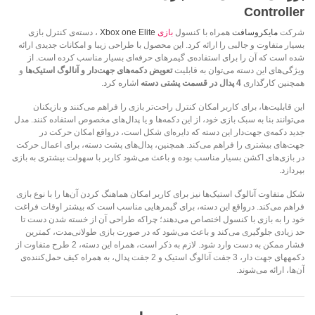
Controller
شرکت
مایکروسافت
همراه با کنسول
بازی
Xbox one Elite
، دسته‌ی کنترل بازی
بسیار متفاوت و جالبی را ارائه کرد. این محصول با طراحی زیبا و امکانات جدیدی ارائه
شده است که آن را برای استفاده‌ی گیمرهای حرفه‌ای بسیار مناسب کرده است. از
ویژگی‌های این دسته می‌توان به قابلیت
تعویض دکمه‌های جهت‌دار و آنالوگ استیک‌ها
و
همچنین کارگذاری
4 پدال در قسمت پشتی دسته
اشاره کرد.
این قابلیت‌ها، برای کاربر امکان کنترل راحت‌تر بازی را فراهم می‌کنند و بازیکنان
می‌توانند بنا به سبک بازی خود، از این دکمه‌ها و یا پدال‌های مخصوص استفاده کنند. مدل
جدید دکمه‌ی جهت‌دار این دسته که دایره‌ای شکل است، درواقع امکان حرکت‌ در
جهت‌های بیشتری را فراهم می‌کند. همچنین، پدال‌های پشت دسته، برای اعمال حرکت
در بازی‌های اکشن بسیار مناسب بوده و باعث می‌شود کاربر با سهولت بیشتری به بازی
بپردازد.
شکل متفاوت آنالوگ استیک‌ها نیز برای کاربر امکان هماهنگ کردن آن‌ها را با نوع بازی
فراهم می‌کند. درواقع این دسته، برای گیمرهایی مناسب است که بیشتر اوقات فراغت
خود را به بازی با کنسول اختصاص می‌دهند؛ چراکه طراحی آن از خسته شدن دست تا
حد زیادی جلوگیری می‌کند و باعث می‌شود که در صورت بازی طولانی‌مدت، کمترین
فشار ممکن به دست وارد شود. لازم به ذکر است، همراه این دسته، 2 طرح متفاوت از
دکمه‎های جهت دار، 3 جفت آنالوگ استیک و 2 جفت پدال، به همراه کیف حمل‌کننده‌ی
آن‌ها، ارائه می‌شوند.