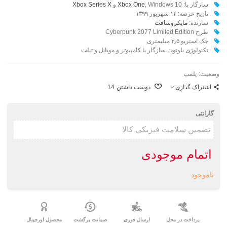
سازگار با:
, Windows 10 و
Xbox One
Xbox Series X
تاریخ عرضه: ۱۴ شهریور ۱۳۹۹
سازنده:
مایکروسافت
طرح Cyberpunk 2077 Limited Edition
جک استریو ۳٫۵ میلیمتری
تکنولوژی بلوتوث سازگار با کامپیوتر و موبایل و تبلت
وضعیت:
پلمپ
اشتراک گذاری
دوست داشتن
14
گارانتی
اتمام موجودی
ناموجود
پرداخت در محل
ارسال فوری
ضمانت برگشت
محصول اورجینال