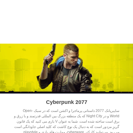
Cyberpunk 2077
سایبرپانک 2077 داستانی پرماجرا و اکشن است که در سبک Open-
World و در Night City که یک منطقه بزرگ بین المللی قدرتمند و با زرق و
برق است ساخته شده است. شما به عنوان V بازی می کنید که یک قانون
گریزِ مزدور است که به دنبال یک نوع کاشت که کلید اصلی جاودانگی است
می‌رود. می‌توانید کارکتر cyberware، مهارت های بازی و playstyle