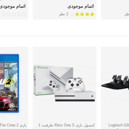
Headset Stand
اتمام موجودی
اتمام موجودی
ظر
2 نظر
 بازی لاجیتک Logitech G920
کنسول بازی Xbox One S ظرفیت 1
بازی The Crew 2 - پلی استیشن 4
دوست داشتن
دوست دا