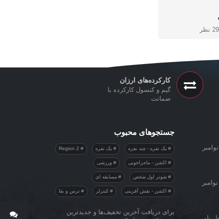
29 نظر
کارکرده‌های ارزان
گیم و کنسول کارکرده با
ضمانت
جستجوهای محبوب
وامبر
یک نفره - چند نفره
یک نفره
Region 2
اکشن - ماجراجویی
ورزشی
شوتر اول شخص
مسابقه ای
نوامبر
اکشن - نقش آفرینی
کنترلر
ترس و بقا
برای دریافت آخرین تخفیف‌ها و جدیدترین
ول پلی