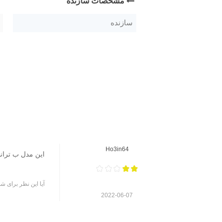
مشخصات سازنده
سازنده
Ho3in64
این مدل ب تران
آیا این نظر برای شم
2022-06-07