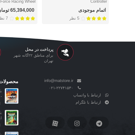
g Force Racing Wheel
Controller
اتمام موجودی
65,394,000 تومان
5 نظر
7 نظر
پرداخت در محل
برای مناطق ۲۲گانه شهر
تهران
info@matstore.ir
محصولات 
۰۲۱-۲۲۷۴۱۵۳۰
ارتباط با واتساپ
- 
ارتباط با تلگرام
ا
ا
ا