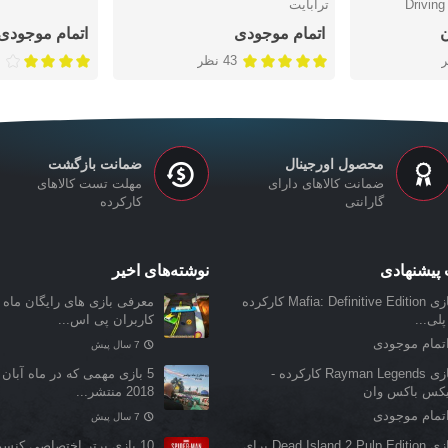
Drivin
ترابایت
اتمام موجودی
اتمام موجودی
43 نظر
محصول اورجینال
ضمانت بازگشت
ضمانت کالاهای دارای
مهلت تست کالاهای
گارانتی
کارکرده
پیشنهادی
نوشته‌های اخیر
بازی Mafia: Definitive Edition کارکرده
معرفی بازی‌ های رایگان ماه ن
پلی...
کاربران پی اس...
تمام موجودی
7 سال پیش
بازی Rayman Legends کارکرده -
5 بازی مهمی که در ماه آبان 
یکس باکس وان
2018 منتشر...
تمام موجودی
7 سال پیش
بازی Dead Island 2 Pulp Edition برای
10 بازی برتر اختصاصی کنس