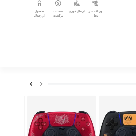
پرداخت در
ارسال فوری
ضمانت
محصول
محل
برگشت
اورجینال