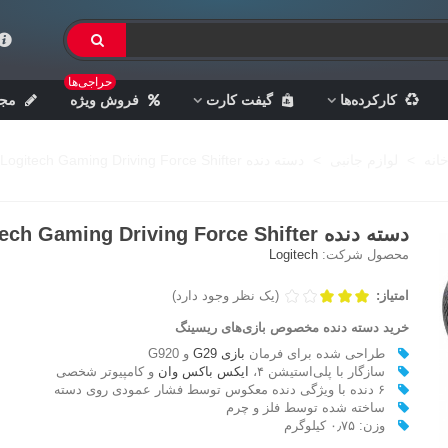
حراجی‌ها
کارکرده‌ها
گیفت کارت
فروش ویژه
مجل
انه
>
لوازم جانبی
>
دسته دنده Logitech Gaming Driving Force Shifter
دسته دنده Logitech Gaming Driving Force Shifter
محصول شرکت:
Logitech
امتیاز:
(یک نظر وجود دارد)
خرید دسته دنده مخصوص بازی‌های ریسینگ
طراحی شده برای فرمان
بازی
G29
و G920
سازگار با پلی‌استیشن ۴،
ایکس باکس وان
و کامپیوتر شخصی
۶ دنده با ویژگی دنده معکوس توسط فشار عمودی روی دسته
ساخته شده توسط فلز و چرم
وزن: ۰٫۷۵ کیلوگرم