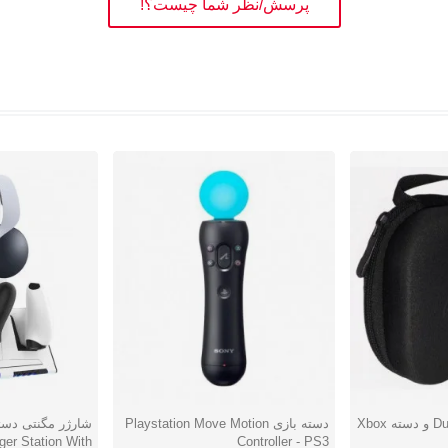
پرسش/نظر شما چیست؟!
کیف دسته DualShock 4 و دسته Xbox
دسته بازی Playstation Move Motion
شارژر مگنتی دست
دوست داشتن
دوست دا
ger Station With
Controller - PS3