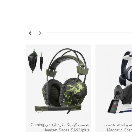
ه و استند هدست -
هدست گیمینگ طرح ارتشی Gaming
شتن
دوست داشتن
دوس
Magnetic Char
Headset Sades SA921plus
سوئیچ