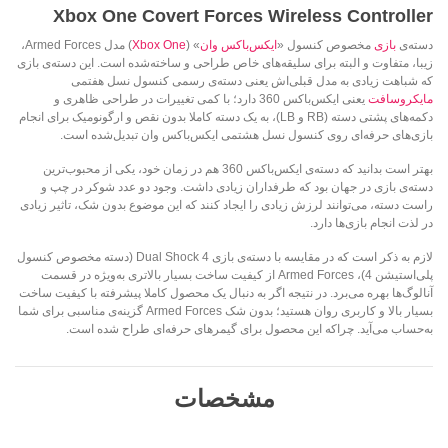
Xbox One Covert Forces Wireless Controller
دسته‌ی
بازی
مخصوص کنسول «
ایکس‌باکس وان
» (
Xbox One
) مدل Armed Forces،
زیبا، متفاوت و البته برای سلیقه‌های خاص طراحی و ساخته‌شده است. این دسته‌ی بازی
که شباهت زیادی به مدل قبلی‌اش یعنی دسته‌ی رسمی کنسول نسل هفتمی
مایکروسافت
یعنی ایکس‌باکس 360 دارد؛ با کمی تغییرات در طراحی ظاهری و
دکمه‌های پشتی دسته (RB و LB)، به یک دسته کاملا بدون نقص و ارگونومیک برای انجام
بازی‌های حرفه‌ای روی کنسول نسل هشتمی ایکس‌باکس وان تبدیل‌شده است.
بهتر است بدانید که دسته‌ی ایکس‌باکس 360 هم در زمان خود، یکی از محبوب‌ترین
دسته‌ی بازی در جهان بود که طرفداران زیادی داشت. وجود دو عدد شوکر در چپ و
راست دسته، می‌توانند لرزش زیادی را ایجاد کنند که این موضوع بدون شک، تاثیر زیادی
در لذت انجام بازی‌ها دارد.
لازم به ذکر است که در مقایسه با دسته‌ی بازی Dual Shock 4 (دسته مخصوص کنسول
پلی‌استیشن 4)، Armed Forces از کیفیت ساخت بسیار بالا‌تری به‌ویژه‌ در قسمت
آنالوگ‌ها بهره می‌برد. در نتیجه اگر به دنبال یک محصول کاملا پیشرفته با کیفیت ساخت
بسیار بالا و کاربری روان هستید؛ بدون شک Armed Forces گزینه‌ی مناسبی برای شما
به‌حساب می‌آید. چراکه این محصول برای گیمر‌های حرفه‌ای طراح شده است.
مشخصات