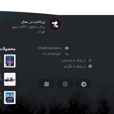
پرداخت در محل
برای مناطق ۲۲گانه شهر
تهران
info@matstore.ir
محصولات 
۰۲۱-۲۲۷۴۱۵۳۰
ارتباط با واتساپ
ا
ارتباط با تلگرام
ا
..
ا
ا
ا