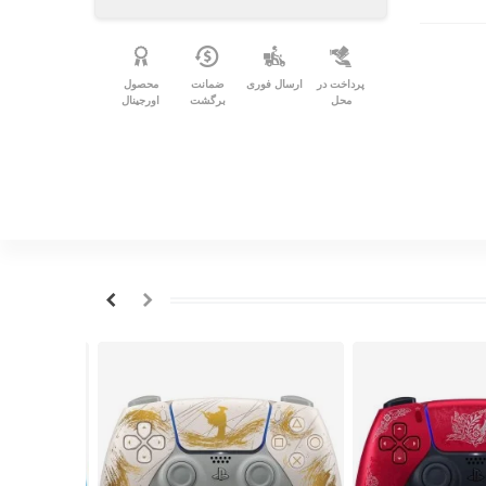
پرداخت در
ارسال فوری
ضمانت
محصول
محل
برگشت
اورجینال