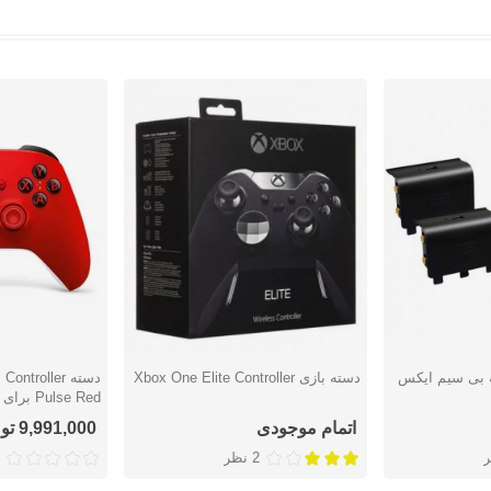
ه بی سیم ایکس
دسته بازی Xbox One Elite Controller
دوست داشتن
دوست دا
lse Red
ایکس/اس و ایکس
اتمام موجودی
9,991,000 تومان
2 نظر