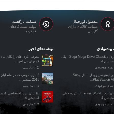
محصول اورجینال
ضمانت بازگشت
ضمانت کالاهای دارای
مهلت تست کالاهای
گارانتی
کارکرده
پیشنهادی
نوشته‌های اخیر
بازی Sega Mega Drive Classics - پلی
معرفی بازی‌ های رایگان ماه ن
ستیشن 4
کاربران پی اس...
تمام موجودی
7 سال پیش
پلی استیشن وی ار باندل Sony
5 بازی مهمی که در ماه آبان 
PlayStation VR.
2018 منتشر...
تمام موجودی
7 سال پیش
بازی Tennis World Tour کارکرده - پلی
10 بازی برتر اختصاصی کنس
ستیشن 4
استیشن 4
تمام موجودی
7 سال پیش