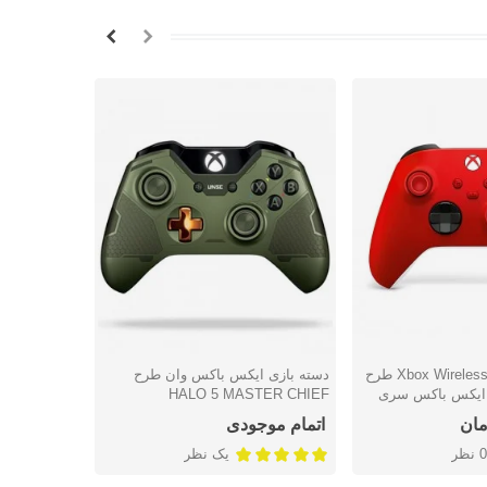
دسته Xbox Wireless Controller طرح
دسته بازی ایکس باکس وان طرح
دسته er
شتن
دوست داشتن
دوس
Pu برای ایکس باکس سری
HALO 5 MASTER CHIEF
 باکس وان
سری ایکس/ا
اتمام موجودی
11,788,000 تو
0 نظر
یک نظر