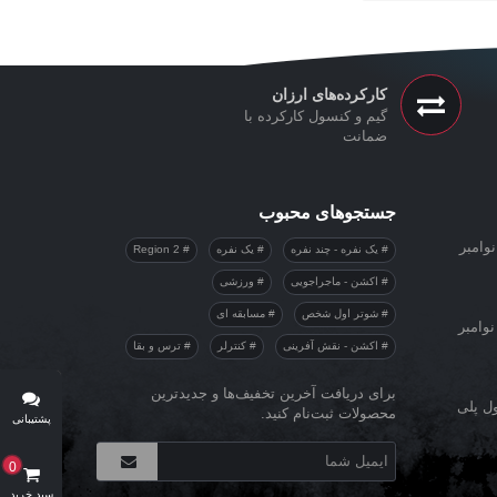
کارکرده‌های ارزان
گیم و کنسول کارکرده با
ضمانت
جستجوهای محبوب
وامبر
یک نفره - چند نفره
یک نفره
Region 2
اکشن - ماجراجویی
ورزشی
شوتر اول شخص
مسابقه ای
نوامبر
اکشن - نقش آفرینی
کنترلر
ترس و بقا
برای دریافت آخرین تخفیف‌ها و جدیدترین
ول پلی
محصولات ثبت‌نام کنید.
پشتیبانی
آنلاین
0
سبد خرید