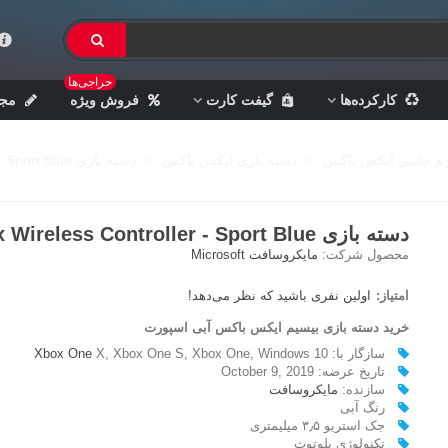
حراجی‌ها
کارکرده‌ها
گیفت کارت
فروش ویژه
مجل
زم جانبی ایکس باکس
>
دسته بازی ایکس باکس
>
دسته بازی Xbox Wireless Controller - Sport Blue
دسته بازی Xbox Wireless Controller - Sport Blue
محصول شرکت:
مایکروسافت Microsoft
امتیاز:
اولین نفری باشید که نظر می‌دهد!
خرید دسته بازی بیسیم ایکس باکس آبی اسپورت
سازگار با:
X, Xbox One S, Xbox One, Windows 10
Xbox One
تاریخ عرضه: October 9, 2019
سازنده:
مایکروسافت
رنگ آبی
جک استریو ۳٫۵ میلیمتری
تکنولوژی بلوتوث