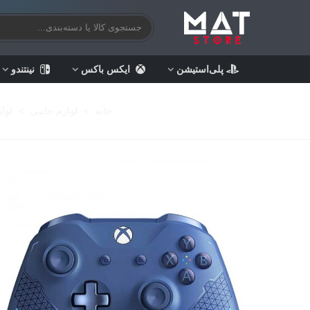
پلی‌استیشن
ایکس باکس
نینتندو
خانه
>
لوازم جانبی
>
لوا