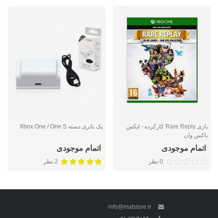
بازی Rare Reply کارکرده - ایکس
پک باتری دسته Xbox One / One S
باکس وان
اتمام موجودی
اتمام موجودی
0 نظر
2 نظر
info@matstore.ir