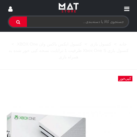
خانه
>
کنسول بازی
>
کنسول ایکس باکس وان XBOX One
>
کنسول بازی Xbox One S ظرفیت 1 ترابایت نسخه کپی خور شده به
همراه بازی
کپی‌خور