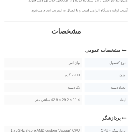
می‌توانید به‌راحتی از آن استفاده کرده و از امکاناتی جدید بهره‌مند شوید.
آپدیت اولیه دستگاه الزامی است و با اتصال به اینترنت انجام می‌شود.
مشخصات
مشخصات عمومی
نوع کنسول
وان اس
وزن
2900 گرم
تعداد دسته
تک دسته
ابعاد
11.4 × 29.2 × 42.9 سانتی متر
پردازشگر
پردازشگر - CPU
1.75GHz 8-core AMD custom “Jaguar” CPU