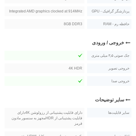
پردازشگر گرافیک - GPU
Integrated AMD graphics clocked at 914MHz
حافظه رم - RAM
8GB DDR3
خروجی / ورودی
جک صوتی ۳٫۵ میلی متری
خروجی تصویر
4K HDR
خروجی صدا
سایر توضیحات
سایر قابلیت‌ها
دارای قابلیت پشتیبانی از رزولوشن 4Kدارای
قابلیت پشتیبانی از HDRمجهز به سنسور مادون
قرمز