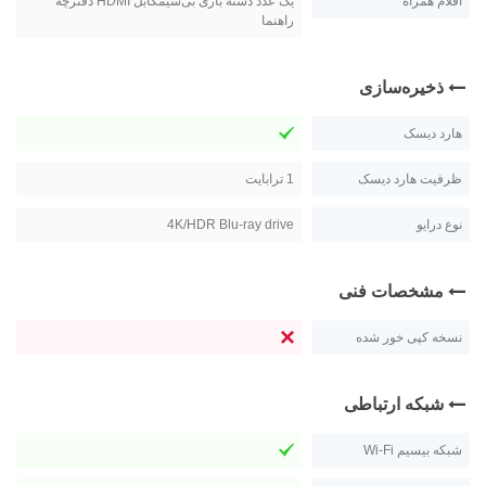
اقلام همراه
یک عدد دسته‌ بازی بی‌سیمکابل HDMI دفترچه
راهنما
ذخیره‌سازی
هارد دیسک
ظرفیت هارد دیسک
1 ترابايت
نوع درایو
4K/HDR Blu-ray drive
مشخصات فنی
نسخه کپی خور شده
شبکه ارتباطی
شبکه بیسیم Wi-Fi