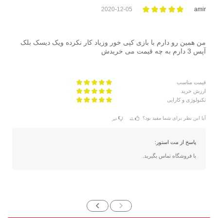
2020-12-05
amir
من همین رو دارم با بازی کپی خور وزیاد کار نکرده ویک دیسک بلک
آپس 3 دارم به چه قیمت می خریدش
قیمت مناسب
ارزش خرید
تکنولوژی و کارایی
آیا این نظر برای شما مفید بود؟
بله
خیر
پاسخ از مت استور:
با فروشگاه تماس بگیرید.