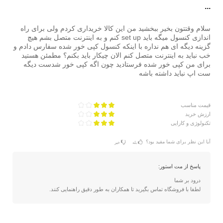
...
سلام وقتتون بخیر ببخشید من این کالا خریداری کردم ولی برای راه
اندازی کنسول میگه باید set up کنم و به اینترنت متصل بشم هیچ
گزینه دیگه ای هم نداره با اینکه کنسول کپی خور شده سفارس دادم و
خب نباید به اینترنت متصل کنم الان چیکار باید بکنم؟ مطمئن هستید
برای من کپی خور شده فرستادید چون اگه کپی خور شدست دیگه
ست اپ نباید داشته باشه
قیمت مناسب
ارزش خرید
تکنولوژی و کارایی
آیا این نظر برای شما مفید بود؟
بله
خیر
پاسخ از مت استور:
درود بر شما
لطفا با فروشگاه تماس بگیرید تا همکاران به طور دقیق راهنمایی کنند.