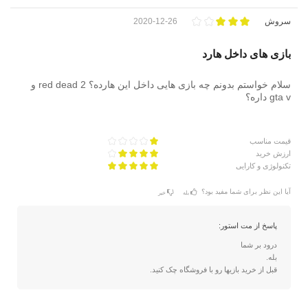
سروش
2020-12-26
بازی های داخل هارد
سلام خواستم بدونم چه بازی هایی داخل این هارده؟ red dead 2 و
gta v داره؟
قیمت مناسب
ارزش خرید
تکنولوژی و کارایی
آیا این نظر برای شما مفید بود؟
بله
خیر
پاسخ از مت استور:
درود بر شما
بله.
قبل از خرید بازیها رو با فروشگاه چک کنید.