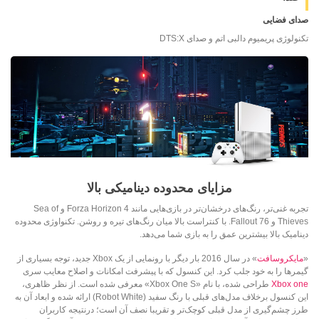
صدای فضایی
تکنولوژی پریمیوم دالبی اتم و صدای
DTS:X
مزایای محدوده دینامیکی بالا
تجربه غنی‌تر، رنگ‌های درخشان‌تر در بازی‌هایی مانند Forza Horizon 4 و
Sea of
Thieves و Fallout 76. با کنتراست بالا میان رنگ‌های تیره و روشن. تکنواوژی محدوده
دینامیک بالا بیشترین عمق را به بازی شما می‌دهد.
«
مایکروسافت
» در سال 2016 بار دیگر با رونمایی از یک Xbox جدید، توجه بسیاری از
گیمرها را به خود جلب کرد. این کنسول که با پیشرفت امکانات و اصلاح معایب سری
Xbox one
طراحی شده، با نام «Xbox One S» معرفی شده است. از نظر ظاهری،
این کنسول برخلاف مدل‌های قبلی با رنگ سفید (Robot White) ارائه شده و ابعاد آن به
طرز چشم‌گیری از مدل قبلی کوچک‌تر و تقریبا نصف آن است؛ درنتیجه کاربران