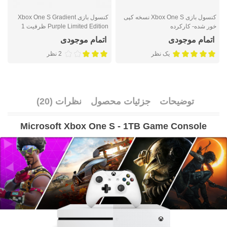
کنسول بازی Xbox One S نسخه کپی
کنسول بازی Xbox One S Gradient
خور شده- کارکرده
Purple Limited Edition ظرفیت 1
ترابایت
ت
اتمام موجودی
اتمام موجودی
یک نظر
2 نظر
توضیحات
جزئیات محصول
نظرات (20)
Microsoft Xbox One S - 1TB Game Console