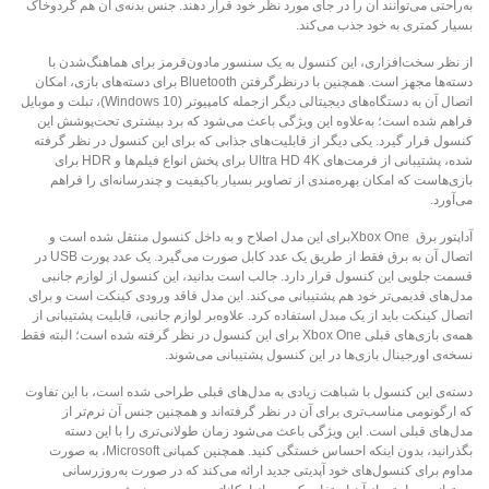
به‌راحتی می‌توانند آن را در جای مورد نظر خود قرار دهند. جنس بدنه‌ی آن هم گردوخاک
بسیار کمتری به خود جذب می‌کند.
از نظر سخت‌افزاری، این کنسول به یک سنسور مادون‌قرمز برای هماهنگ‌شدن با
دسته‌ها مجهز است. همچنین با درنظرگرفتن Bluetooth برای دسته‌های بازی، امکان
اتصال آن به دستگاه‌های دیجیتالی دیگر ازجمله کامپیوتر (Windows 10)، تبلت‌ و موبایل‌
فراهم شده است؛ به‌‎علاوه این ویژگی باعث می‌شود که برد بیشتری تحت‌پوشش این
کنسول قرار گیرد. یکی دیگر از قابلیت‌های جذابی که برای این کنسول در نظر گرفته
شده، پشتیبانی از فرمت‌های Ultra HD 4K برای پخش انواع فیلم‌ها و HDR برای
بازی‌هاست که امکان بهره‌مندی از تصاویر بسیار باکیفیت و چندرسانه‌ای را فراهم
می‌آورد.
آداپتور برق Xbox Oneبرای این مدل اصلاح و به داخل کنسول منتقل شده است و
اتصال آن به برق فقط از طریق یک عدد کابل صورت می‌گیرد. یک عدد پورت USB در
قسمت جلویی این کنسول قرار دارد. جالب است بدانید، این کنسول از لوازم جانبی
مدل‌های قدیمی‌تر خود هم پشتیبانی می‌کند. این مدل فاقد ورودی کینکت است و برای
اتصال کینکت باید از یک مبدل استفاده کرد. علاوه‌بر لوازم جانبی، قابلیت پشتیبانی از
همه‌ی بازی‌های قبلی Xbox One برای این کنسول در نظر گرفته شده است؛ البته فقط
نسخه‌ی اورجینال بازی‌ها در این کنسول پشتیبانی می‌شوند.
دسته‌ی این کنسول با شباهت زیادی به مدل‌های قبلی طراحی شده است، با این تفاوت
که ارگونومی مناسب‌تری برای آن در نظر گرفته‌اند و همچنین جنس آن نرم‌تر از
مدل‌های قبلی است. این ویژگی باعث می‌شود زمان طولانی‌تری را با این دسته
بگذرانید، بدون اینکه احساس خستگی کنید. همچنین کمپانی Microsoft، به صورت
مداوم برای کنسول‌های خود آپدیتی جدید ارائه می‌کند که در صورت به‌روزرسانی