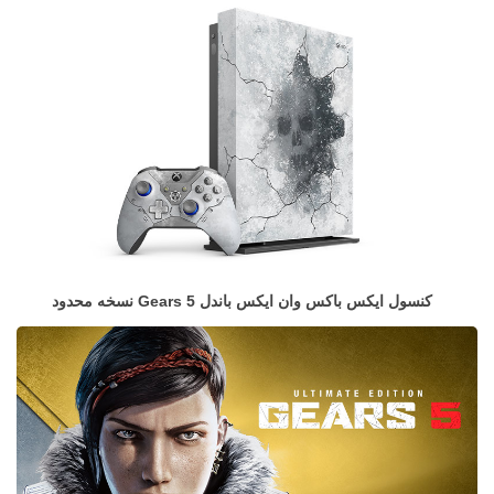
کنسول ایکس باکس وان ایکس باندل Gears 5 نسخه محدود