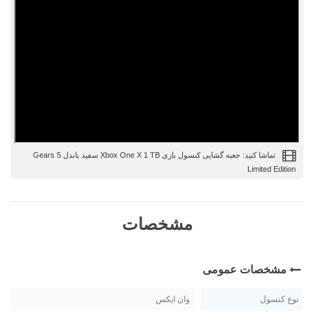
تماشا کنید: جعبه گشایی کنسول بازی Xbox One X 1 TB سفید باندل Gears 5
Limited Edition
مشخصات
مشخصات عمومی
نوع کنسول
وان ایکس