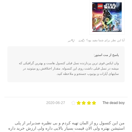
آیا این نظر برای شما مفید بود؟
بله
خیر
پاسخ از مت استور:
وان ایکس قوی ترین پردازنده نسل قبلی کنسول هاست و بهترین گرافیکی که
میشه در نسل قبلی داشت روی این کنسوله. مقدار اختلافش رو میتونید در
سایتهای آپارات و یوتیوب جستجو و ملاحظه کنید.
2020-06-27
The dead boy
من این کنسول رو از المان تهیه کردم و بی نظیره صدبرابر از پلی
استیشن بهتره ولی الان قیمت بسیار بالایی داره ولی ارزش خرید داره