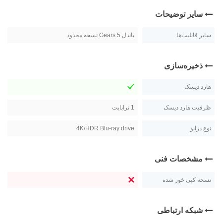
سایر توضیحات
سایر قابلیت‌ها
باندل Gears 5 نسخه محدود
ذخیره‌سازی
هارد دیسک
ظرفیت هارد دیسک
1 ترابايت
نوع درایو
4K/HDR Blu-ray drive
مشخصات فنی
نسخه کپی خور شده
شبکه ارتباطی