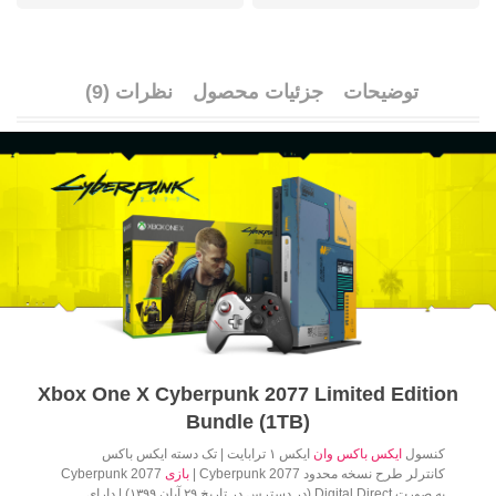
توضیحات
جزئیات محصول
نظرات (9)
Xbox One X Cyberpunk 2077 Limited Edition
Bundle (1TB)
کنسول
ایکس باکس وان
ایکس ۱ ترابایت | تک دسته ایکس باکس
کانترلر
طرح نسخه محدود Cyberpunk 2077
|
بازی
Cyberpunk 2077
به صورت Digital Direct (در دسترس در تاریخ ۲۹ آبان ۱۳۹۹)
| دارای