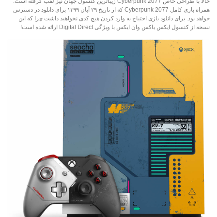
حالا با طراحی خاص Cyberpunk 2077 زیباترین کنسول جهان نیز لقب گرفته است.
همراه بازی کامل Cyberpunk 2077 که از تاریخ ۲۹ آبان ۱۳۹۹ برای دانلود در دسترس
خواهد بود. برای دانلود بازی احتیاج به وارد کردن هیچ کدی نخواهید داشت چرا که این
نسخه از کنسول ایکس باکس وان ایکس با ویژگی Digital Direct ارائه شده است!