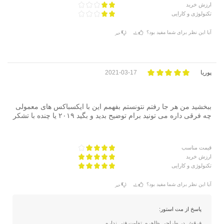
ارزش خرید
تکنولوژی و کارایی
آیا این نظر برای شما مفید بود؟
بله
خیر
پوریا
2021-03-17
ببخشید من هر جا رفتم نتونستم بفهمم این با ایکسباکس های معمولی
چه فرقی داره می تونید برام توضیح بدید و بگید ۲۰۱۹ یا چنده با تشکر
قیمت مناسب
ارزش خرید
تکنولوژی و کارایی
آیا این نظر برای شما مفید بود؟
بله
خیر
پاسخ از مت استور:
فرقش در طراحی ظاهره. تفاوت فنی نداره.