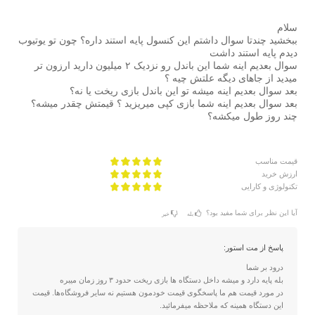
سلام
ببخشید چندتا سوال داشتم این کنسول پایه استند داره؟ چون تو یوتیوب
دیدم پایه استند داشت
سوال بعدیم اینه شما این باندل رو نزدیک ۲ میلیون دارید ارزون تر
میدید از جاهای دیگه علتش چیه ؟
بعد سوال بعدیم اینه میشه تو این باندل بازی ریخت یا نه؟
بعد سوال بعدیم اینه شما بازی کپی میریزید ؟ قیمتش چقدر میشه؟
چند روز طول میکشه؟
قیمت مناسب
ارزش خرید
تکنولوژی و کارایی
آیا این نظر برای شما مفید بود؟
بله
خیر
پاسخ از مت استور:
درود بر شما
بله پایه دارد و میشه داخل دستگاه ها بازی ریخت حدود ۳ روز زمان میبره
در مورد قیمت هم ما پاسخگوی قیمت خودمون هستیم نه سایر فروشگاه‌ها. قیمت
این دستگاه همینه که ملاحظه میفرمائيد.