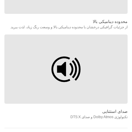
محدوده دینامیکی بالا
از جزئیات گرافیکی درخشان با محدوده دینامیکی بالا و وسعت رنگ زیاد، لذت ببرید.
صدای استثنایی
تکنولوژی Dolby Atmos و صدای DTS:X