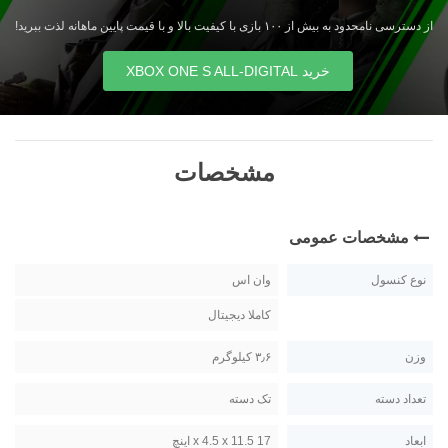
از دسترسی نامحدود به بیش از ۱۰۰ بازی با کیفیت بالا و با قیمت پایین ماهانه لذت ببرید!
خرید XBOX ONE S ALL-DIGITAL
مشخصات
مشخصات عمومی
نوع کنسول
وان اس
کاملا دیجیتال
وزن
۳٫۶ کیلوگرم
تعداد دسته
تک دسته
ابعاد
17 x 4.5 x 11.5 اینچ