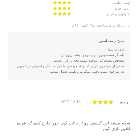
قیمت مناسب
ارزش خرید
تکنولوژی و کارایی
آیا این نظر برای شما مفید بود؟
بله
خیر
پاسخ از مت استور:
درود بر شما
بله اگر نسخه بدون بازی موجود بشه ارزون تره.
مشخص نیست کی موجود میشه فعلا در بازار نیست.
بعضی از بارهامون دارای کد بودند و بعضی ها خیر. ما دخل و تصرفی در کنسول
نداریم چون پلمپ تحویل میگیریم و پلمپ تحویل میدیم.
ابراهیم
2020-12-18
سلام میشه این کنسول رو از حالت کپی خور خارج کنیم که بتونیم
انلاین بازی کنیم