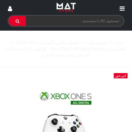
خانه
>
کنسول بازی
>
کنسول ایکس باکس وان XBOX One
>
کنسول بازی Xbox One S All-Digital Edition - ظرفیت 1 ترابایت نسخه
کپی خور شده به همراه بازی
کپی‌خور