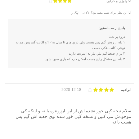
تکنولوژی و کارایی
آیا این نظر برای شما مفید بود؟
بله
خیر
پاسخ از مت استور:
درود بر شما
۱ بله از روش گيم پس هست ولي بازي هاي تا سال ٢٠١٨ و اكانت گيم پس هم به
نوعي اكانت هكي هست
۲ براي ضبط گيم پلي نياز به اينترنت داريد
۳ بله اين مشكل رايج هست امكان دارد كه بازي سيو نشود
ابراهیم
2020-12-18
سلام نیخه کپی خور نشده اش از این ارزونتره یا نه و اینکه کی
موجودش می کنین و نسخه کپی خور شده توی جعبه اش گیم پس
هست یا نه