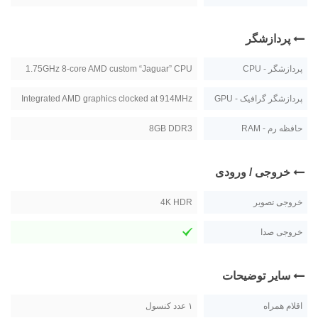
پردازشگر
پردازشگر - CPU
1.75GHz 8-core AMD custom “Jaguar” CPU
پردازشگر گرافیک - GPU
Integrated AMD graphics clocked at 914MHz
حافظه رم - RAM
8GB DDR3
خروجی / ورودی
خروجی تصویر
4K HDR
خروجی صدا
سایر توضیحات
اقلام همراه
۱ عدد کنسول