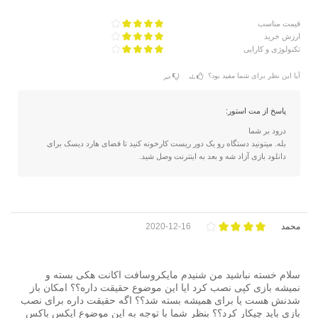
قیمت مناسب
ارزش خرید
تکنولوژی و کارایی
آیا این نظر برای شما مفید بود؟
بله
خیر
پاسخ از مت استور:
درود بر شما
بله. میتونید دستگاه رو یک دور ریست کارخونه کنید تا فضای هارد دیسک برای
دانلود بازی آزاد شه و بعد به اینترنت وصل شید.
محمد
2020-12-16
سلام خسته نباشید من شنیدم مایکروسافت اکانت هکی بسته و
نمیشه بازی کپی نصب کرد ایا این موضوع حقیقت داره؟؟ امکان باز
شدنش هست یا برای همیشه بسته شد؟؟ اگه حقیقت داره برای نصب
بازی باید چیکار کرد؟؟ بنظر شما با توجه به این موضوع ایکس باکس