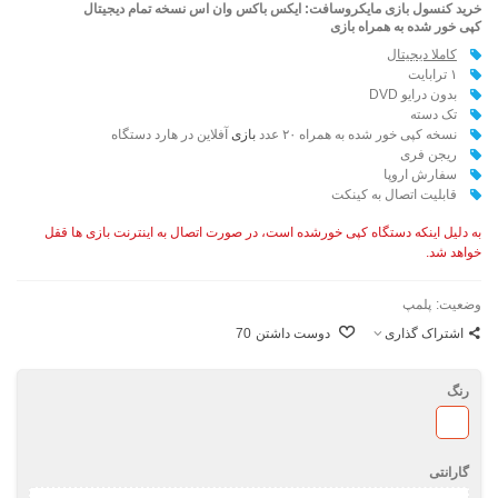
خرید کنسول بازی مایکروسافت: ایکس باکس وان اس نسخه تمام دیجیتال
کپی خور شده به همراه بازی
کاملا دیجیتال
۱ ترابایت
بدون درایو DVD
تک دسته
نسخه کپی خور شده به همراه ۲۰ عدد
بازی
آفلاین در هارد دستگاه
ریجن فری
سفارش اروپا
قابلیت اتصال به کینکت
به دلیل اینکه دستگاه کپی خورشده است، در صورت اتصال به اینترنت بازی ها ققل
خواهد شد.
وضعیت:
پلمپ
اشتراک گذاری
دوست داشتن
70
رنگ
سفید
گارانتی