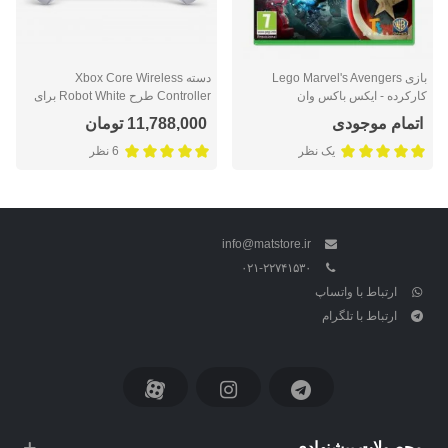
بازی Lego Marvel's Avengers
دسته Xbox Core Wireless
کارکرده - ایکس باکس وان
Controller طرح Robot White برای
ایکس باکس سری ایکس/اس و ایکس
اتمام موجودی
11,788,000 تومان
باکس وان
یک نظر
6 نظر
info@matstore.ir
۰۲۱-۲۲۷۴۱۵۳۰
ارتباط با واتساپ
ارتباط با تلگرام
محصولات پیشنهادی