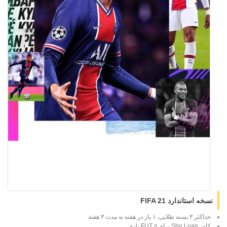
نسخه استاندارد FIFA 21
حداکثر ۳ بسته طلایی، ۱ بار در هفته به مدت ۳ هفته
کاور Star Loan برای ۵ FUT بازی