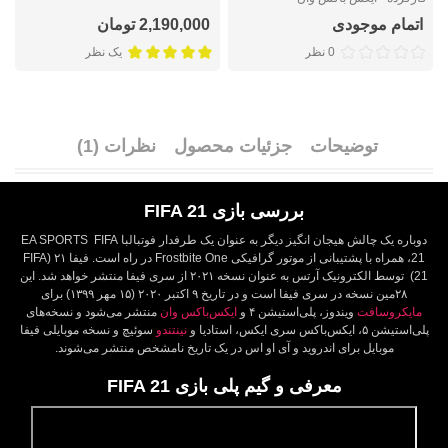
اتمام موجودی
2,190,000 تومان
0 نظر
یک نظر
توضیحات
جزئیات محصول
نظرات (1)
بررسی بازی FIFA 21
دوباره یک چالش هیجان انگیز دیگر به عنوان یک طرفدار فوتبالبا EA SPORTS FIFA
21، همراه با پشتیبانی از موتور گرافیکی Frostbite One در راه است. فیفا ۲۱ (FIFA
21) توسط الکترونیک آرتس به عنوان نسخه ٢۰٢١ از سری فیفا منتشر خواهد شد. این
۲۸مین نسخه در سری فیفا است و در تاریخ ۹ اکتبر ۲۰۲۰ (۱۵ مهر ۱۳۹۹) برای
مایکروسافت
ویندوز، پلی‌استیشن ۴ و
ایکس‌باکس وان
منتشر می‌شود و نسخه‌های
پلی‌استیشن ۵، ایکس‌باکس سری ایکس، استادیا و
نینتندو
سوئیچ و نسخه موبایلی فیفا
موبایل برای اندروید و آی او اس در یک تاریخ نامشخص منتشر می‌شوند.
معرفی و گیم پلی بازی FIFA 21