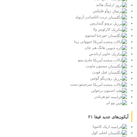
ارلینگ هالند
ژوآو فلیکس
ترنت الکساندر-آرنولد
برونو گیماریس
کارلوس ولا
جورجیا استنوی
جیووانی رینا
هانگ هی چان
خاویر ارناندس
ملری پییو
میسون ماونت
فیل فودن
رودریگو گوئس
سرجینیو دست
استیون برخواین
تئو هرناندز
وو لی
آیکون‌های جدید فیفا ۲۱
اریک کانتونا
اشلی کول