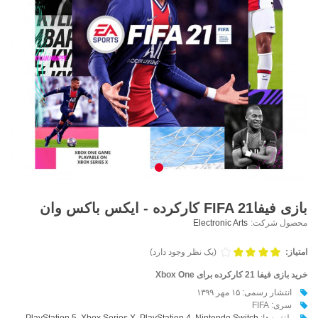
بازی فیفاFIFA 21 کارکرده - ایکس باکس وان
محصول شرکت:
Electronic Arts
امتیاز:
(یک نظر وجود دارد)
خرید بازی فیفا 21 کارکرده برای Xbox One
انتشار رسمی: ۱۵ مهر ۱۳۹۹
سری: FIFA
پلتفرم‌ها:
,
Nintendo Switch
,
PlayStation 4
,
Xbox Series X
,
PlayStation 5