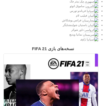
پیتر چک
ساموئل اتوئو
فرناندو تورس
فیلیپ لام
فرانس پوشکاش
باستیان شواینشتایگر
داور شوکر
نمانیا ویدیچ
ژاوی
نسخه‌های بازی FIFA 21