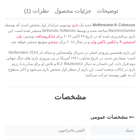
توضیحات
جزئیات محصول
نظرات (1)
Wolfenstein II: Colossus
جدید یک
بازی
ویدیویی تیرانداز اول شخص است که بوسیله
MachineGames ساخته شده و توسط Bethesda Softworks منتشر شده است. این
بازی برنامه‌ریزی شده که در تاریخ ۲۷ اکتبر ۲۰۱۷ برای
مایکروسافت
ویندوز،
پلی
استیشن 4
و
ایکس باکس وان
و در سال ۲۰۱۸ برای
نینتندو
سوئیچ منتشر خواهد شد.
این بازی هشتمین ورودی اصلی در سریال ولفنشتاین و دنباله دار Wolfenstein 2014
است: سفارش جدید، در تاریخ متناوب ۱۹۶۱ آمریکا در پی پیروزی نازی های جنگ جهانی
دوم قرار دارد. این داستان به دنبال B.J. Blazkowicz و تلاش او برای مبارزه با رژیم
نازی در ایالات متحده است. این بازی از منظر اول شخص بازی می‌شود و اکثر سطوح
آن به طور پیوسته حرکت می‌کنند.
مشخصات
مشخصات عمومی
سبک
اکشن ماجراجویی