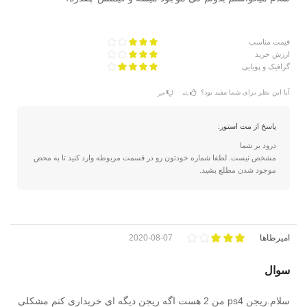
قیمت مناسب
ارزش خرید
گرافیک و پویایی
آیا این نظر برای شما مفید بود؟
بله
خیر
پاسخ از مت استور:
درود بر شما
مشخص نیست. لطفا شماره خودتون رو در قسمت مربوطه وارد کنید تا به محض
موجود شدن مطلع بشید.
امیرطاها
2020-08-07
سوال
سلام.ریجن ps4 من 2 هست اگه ریجن دیگه ای خریداری کنم مشکلی