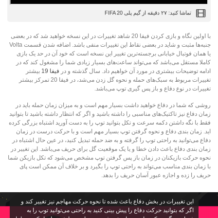
تماشا کنید: ۲۷ دقیقه از گیم پلی FIFA 20
با اولین نگاه و بازی کردن فیفا 20 شاهد تغییرات در این نسخه خواهید شد که در بعضی
جنبه‌ها مثبت و شاید در بعضی نقاط این تغییرات منفی باشد. اضافه شدن قسمت Volta
یا همان فوتبال خیابانی برجسته‌ترین تغییر این نسخه است که خود آن در حد یک بازی
کاملا مستقل می‌باشد که می‌تواند ساعت‌های بسیار زیادی شما را مشغول کند که در
ادامه توضیحات بیشتری در مورد آن خواهیم داد. سال گذشته و در
فیفا 19
بیشتر
تغییرات مربوط به سبک‌های حمله و نحوه گل زدن می‌شد، در فیفا 20 تمرکز بیشتر
تغییرات در نوع دفاع و باز پس گیری توپ می‌‌باشد.
روشی که شما در دفاع خواهید داشت بسیار مهم است و به میزان زمان حمله باید در
زمان دفاع نیز تاکتیک‌های مناسبی را داشته باشید و اگر که انتظار داشته باشید تا بتوانید
فقط با نگه داشتن دکمه سرعت و تکل بتوانید توپ را به دست آورید اشتباه بزرگی کرده
اید. زمان بندی دفاع و نحوه گرفتن توپ بسیار مهم است و با حرکت درست در زمان
دفاع می‌توانید به راحتی توپ را گرفته و به ضد حمله تبدیل کنید، در عین حال اشتباه در
زمان بندی دفاع باعث دادن خطا و یا یک موقعیت گل برای حریف می‌‌باشد. این تغییر در
نحوه حرکت بازیکنان در زمان باز پس گرفتن توپ مشخص می‌شود که تکل بازیکن شما
با زمان بندی مناسب می‌تواند به راحتی توپ را بگیرد و بر خلاف آن ممکن است پای
حریف را زده و اجازه عبور آسان حریف را بدهد.
این تغییرات در بخش دفاع باعث شده تا نحوه حرکت مهاجم نیز تغییر کند و
اگر که بتوانید حرکت دفاع را پیش بینی کنید به راحتی می‌توانید توپ را به