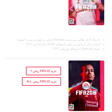
فیفا ۲۰ نسخه استاندارد
تا تعداد ۳ پک طلایی تیم نسخه Ultimate (یکی در هفته به مدت ۳ هفته)
انتخاب یکی از ۵ ورژن میانی آیتم‌های ICON برای ۵ بازی FUT
نسخه Special لباس‌های ورزشی FUT
خرید FIFA 20 Champion Edition
خرید FIFA 20 ریجن ۲
خرید FIFA 20 ریجن ALL