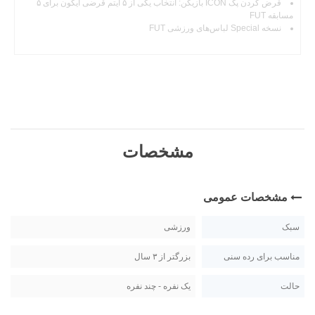
قرض کردن پک ICON بازیکن: انتخاب یکی از ۵ آیتم قرضی آیکون برای ۵
مسابقه FUT
نسخه Special لباس‌های ورزشی FUT
مشخصات
مشخصات عمومی
سبک
ورزشی
مناسب برای رده سنی
بزرگتر از ۳ سال
حالت
یک نفره - چند نفره