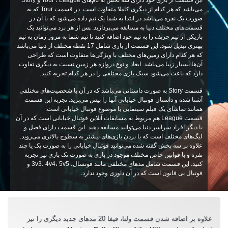
می‌‌باشد که هر کدام از دیگری کاملا متفاوت است. در قسمت Tour که به
صورت یک نفره می‌باشد در ابتدا به شما یک تیم داده می‌شود که با آن در
قسمت‌های مختلف دنیا به مسابقه می‌پردازید. پس از هر برد می‌توانید یک
بازیکن از تیم حریف را به تیم خود اضافه کنید تا تیم شما به مرور زمان به تیم
بهتری تبدیل شود. این قسمت از بازی شامل 17 نقطه مختلف از دنیا می‌باشد
که هر کدام دارای زمین‌های مختلف با ویژگی‌ها متفاوت است که طراحی
آن‌ها بسیار زیبا می‌باشد. ابعاد و نوع دروازه هر زمین نسبت به دیگری تفاوت
دارد که باعث می‌شود سبک بازی مختلفی را در هر کدام تجربه کنید.
قسمت Story به صورت داستانی می‌باشد که در آن با شخصیت‌های مختلفی
آشنا شده و داستان فوتبال خیابانی آنها را پیش می‌برید. تجربه این قسمت
همانند تماشای یک فیلم سینمایی با موضوع فوتبال خیابانی است.
قسمت League هم مربوط به مسابقات آنلاین فوتبال خیابانی است که در آن
با دیگر افراد سراسر دنیا می‌توانید مسابقه دهید. این قسمت دارای فصل و
لیگ‌های مختلف است که با بردن بازی‌های بیشتر به سطوح بالاتری می‌روید.
علاوه بر سه بخش گفته شده می‌توانید فوتبال خیابانی را به صورت یک یا چند
نفره و با قوانین خاص مختلف موجود در بازی به صورت تک بازی نیز تجربه
کنید. این قسمت شامل مدهای مختلفی مانند فوتسال، 3v3، 4v4، 5v5 و
فوتبال بی قانون است که در آن داوری وجود ندارد.
علاوه بر اضافه شدن قسمت ولتا، فیفا 20 مدهای جدید دیگری را نیز