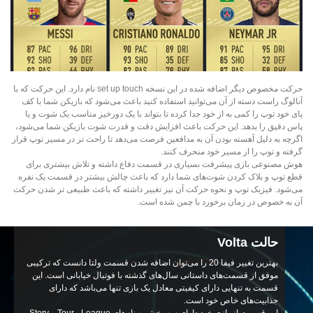
حرکت مخصوص دیگر اضافه شده در این نسخه set up touch نام دارد. این حرکت که با
آنالوگ راست دسته از آن می‌توانید استفاده کنید باعث می‌شود که بازیکن شما با کف
پای خود توپ را کمی‌ به از خود جدا کرده تا بتواند با یک دورخیز مناسب یک شوت و یا
پاس دقیق را بدهد. این حرکت باعث افزایش دقت و قدرت شوت بازیکن شما می‌شود،
اگرچه به دلیل آهسته بودن آن به مدافعین فرصت می‌دهد تا راحت تر در مسیر توپ قرار
گرفته و توپ را از مسیر خود منحرف کنند.
هوش مصنوعی بازی پیشرفت بسیاری در قسمت دفاع داشته و تلاش بیشتری برای
قطع توپ و بلاک کردن شوت‌های شما دارد که باعث چالش بیشتر در قسمت یک نفره
می‌شود. فیزیک توپ و نحوه حرکت آن نیز تغییر داشته که باعث طبیعی تر شدن حرکت
آن به خصوص در زمان برخورد با چمن شده است.
حالت Volta
بهترین تغییر فیفا 20 را می‌توان اضافه شدن قسمت ولتا دانست که ترکیبی
موفق از قسمت‌های داستانی سال‌های گذشته با فوتبال خیابانی است. این
قسمت به تنهایی دارای کیفیتی معادل یک بازی تنها می‌باشد که دارای
جذابیت‌های خاص خود است.
این قسمت از بازی خود دارای سه بخش به نام‌های Tour ، League و Story