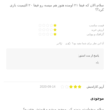
سلام،الان که فیفا ۲۱ اومده هنوز هم میسه رو فیفا ۲۰ التیمیت بازی
کرد؟؟
قیمت مناسب
ارزش خرید
گرافیک و پویایی
آیا این نظر برای شما مفید بود؟
بله
خیر
پاسخ از مت استور:
بله
آرین کاراندیش
2020-09-14
موجودی
سلام میخواستم بدونم کی موجود میشه و قیمتش چقدره؟