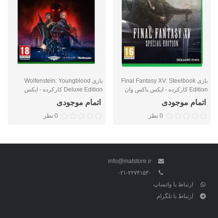
بازی Final Fantasy XV: Steelbook
بازی Wolfenstein: Youngblood
Edition کارکرده - ایکس باکس وان
Deluxe Edition کارکرده - ایکس
باکس وان
اتمام موجودی
اتمام موجودی
0 نظر
0 نظر
info@matstore.ir
۰۲۱-۲۲۷۴۱۵۳۰
ارتباط با واتساپ
ارتباط با تلگرام