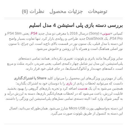
توضیحات
جزئیات محصول
نظرات (6)
بررسی دسته بازی پلی استیشن 4 مدل اسلیم
کمپانی «
سونی
» (Sony) درسال 2016 با معرفی دو مدل جدید
PS4
، یعنی PS4 Slim و
PS4 Pro، یک DualShock جدید طراحی و روانه‌ی بازار کرد. تنها تفاوت بسیار واضح
این دسته با مدل قبلی، یک ستون نور در قسمت بالای تاچ‌پد است. این چراغ، با ستون
نور اصلی هماهنگ است و همراه با آن روشن و خاموش می‌شود.
سایر ویژگی‌ها مانند باتری و بلوتوث، تغییری نکرده‌اند. همانند تمامی دسته‌های
پلی‌استیشن، این مدل نیز شامل چهار دکمه‌ی اصلی، یعنی ضربدر، دایره، مثلث و مربع
است. دکمه‌های جهت‌دار و آنالوگ‌استیک‌ها، در جای قبلی خود قرار دارند.
یکی از مهم‌ترین ویژگی‌های این محصول را می‌توان کلید
Share یا اشتراک‌گذاری
دانست که می‌توانید لحظات زیادی از
بازی
را با دوستان خود به اشتراک بگذارید؛
همچنین می‌شود به آن‌ یک
هدست
اضافه کرد و تجربه بازی‌های گروهی را بهبود بخشید.
قابلیت لرزش، باعث می‌شود که در لحظات هیجان‌انگیز بازی‌ها، دسته به لرزش درآید و
به گیمر شوک وارد کند؛ البته دسته‌ی تمامی نسل‌های پلی‌استیشن این ویژگی را داشتند.
این دسته به‌واسطه‎ی پورت Micro USB شارژ می‌شود. همان‌طورکه می‌دانید، اتصال
این دسته به کنسول از طریق بلوتوث صورت می‌گیرد.