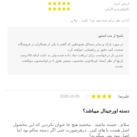
ارزش خرید
تکنولوژی و کارایی
آیا این نظر برای شما مفید بود؟
بله
خیر
پاسخ از مت استور:
در مورد بارکد و سایر مسائل همونطور که گفتم با یکی از همکاران در فروشگاه
صحبت کنید دقیق تر راهنمایی خواهند کرد.
چندین بار درخواست برای دریافت نماد داده شده ولی به علت اینکه ۹۵درصد
بازیها از نظر اینماد غیرقانونی محسوب میشن هنوز با درخواستمون موافقت
نشده.
علیرضا
2020-10-05
دسته اورجینال میباشد؟
سلام...خسته نباشید...ببخشید هیچ جا عنوان نکردین که این محصول
اصل هست یا های کپی...درهرصورت حتی اگر دسته سالم بود اما
اصل نبود پس میگیرید؟