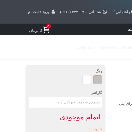
ورود / ثبت‌نام
راهنمایی
پشتیبانی: ۲۳۳۶۶۹۶ (۰۹۱۰)
0
ه
0 تومان
رنگ
نقره
کریستالی
ای
گارانتی
ازی وایرلس سونی مدل DualShock 4 Wireless Controller برای پلی
اتمام موجودی
ناموجود