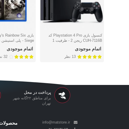
کنسول بازی Playstation 4 Pro کد
بازی  Rainbow Six
دوست داشتن
دوست داشتن
CUH-7116B ریجن 2 - ظرفیت 1
Siege - پلی استیشن 4
ترابایت
اتمام موجودی
اتمام موجودی
13 نظر
32 نظر
پرداخت در محل
برای مناطق ۲۲گانه شهر
تهران
info@matstore.ir
محصولات 