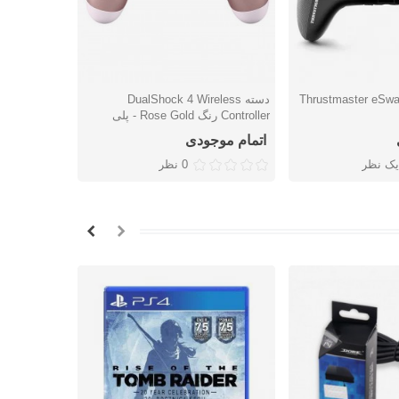
دسته DualShock 4 Wireless
شتن
دوست داشتن
دوس
Controller رنگ Rose Gold - پلی
s Controller
استیشن 4
اتمام موجودی
اتمام موج
یک نظر
0 نظر