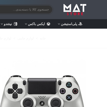
پلی‌استیشن
ایکس باکس
نینتندو
خانه
>
لوازم جانبی
>
لوازم جا