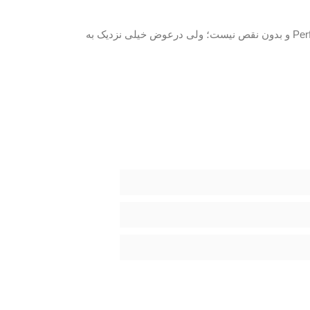
» تابه‌حال تولید کرده. این دسته‌ی بازی، اصطلاحا Perfect و بدون نقص نیست؛ ولی درعوض خیلی نزدیک به