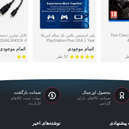
Tom Clancy's
پلی استیشن پلاس یک ساله آمریکا
دوست داشتن
دوست دا
 DUALSHOCK 4
PlayStation Plus USA 1 Year
اتمام موجودی
اتمام موجودی
57 نظر
محصول اورجینال
ضمانت بازگشت
ضمانت کالاهای دارای
مهلت تست کالاهای
گارانتی
کارکرده
پیشنهادی
نوشته‌های اخیر