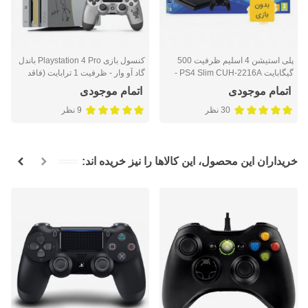
پلی استیشن 4 اسلیم ظرفیت 500
کنسول بازی Playstation 4 Pro باندل
گیگابایت PS4 Slim CUH-2216A -
گاد آو وار - ظرفیت 1 ترابایت (فاقد
فاقد بازی
بازی)
اتمام موجودی
اتمام موجودی
30 نظر
9 نظر
خریداران این محصول، این کالاها را نیز خریده اند: