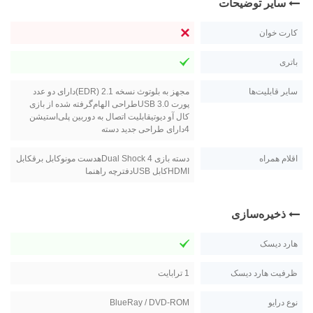
سایر توضیحات
کارت خوان
باتری
سایر قابلیت‌ها
مجهز به بلوتوث نسخه 2.1 (EDR)دارای دو عدد
پورت USB 3.0طراحی الهام‌گرفته شده از بازی
کال آو دیوتیقابلیت اتصال به دوربین پلی‌استیشن
4دارای طراحی جدید دسته
اقلام همراه
دسته بازی Dual Shock 4هدست مونوکابل برقکابل
HDMIکابل USBدفترچه راهنما
ذخیره‌سازی
هارد دیسک
ظرفیت هارد دیسک
1 ترابايت
نوع درایو
BlueRay / DVD-ROM