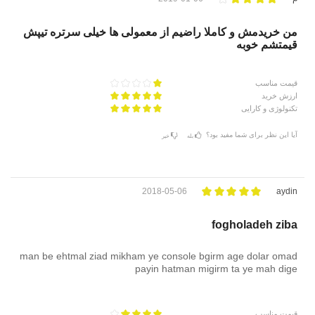
من خریدمش و کاملا راضیم از معمولی ها خیلی سرتره تیپش
قیمتشم خوبه
قیمت مناسب
ارزش خرید
تکنولوژی و کارایی
آیا این نظر برای شما مفید بود؟
بله
خیر
2018-05-06
aydin
fogholadeh ziba
man be ehtmal ziad mikham ye console bgirm age dolar omad
payin hatman migirm ta ye mah dige
قیمت مناسب