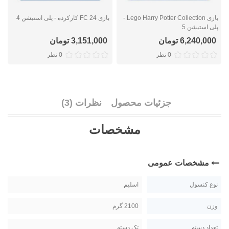
بازی Lego Harry Potter Collection -
بازی FC 24 کارکرده - پلی استیشن 4
ب
پلی استیشن 5
6,240,000 تومان
3,151,000 تومان
0 نظر
0 نظر
جزئیات محصول
نظرات (3)
مشخصات
مشخصات عمومی
نوع کنسول
اسلیم
وزن
2100 گرم
تعداد دسته
تک دسته