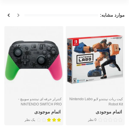
موارد مشابه:
کیت ربات نینتندو لابو Nintendo Labo
کنترلر حرفه ای نینتندو سوییچ -
r
NINTENDO SWITCH PRO
Robot Kit
CONTROLLER SPLATOON 2
اتمام موجودی
اتمام موجودی
EDITION
0 نظر
یک نظر