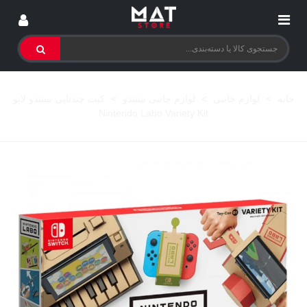
خانه
>
لوازم جانبی
>
لوازم جانبی نینتندو
>
کیت چندتایی نینتندو لابو
Nintendo Labo Variety Kit