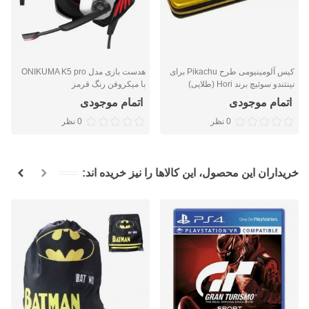
کیس آلومینیومی طرح Pikachu برای
هدست بازی مدل ONIKUMA K5 pro
نینتندو سوئیچ برند Hori (طلایی)
با میکروفن رنگ قرمز
اتمام موجودی
اتمام موجودی
0 نظر
0 نظر
خریداران این محصول، این کالاها را نیز خریده اند: