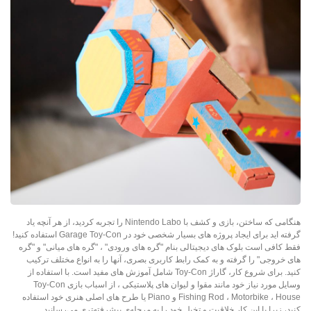
هنگامی که ساختن، بازی و کشف با Nintendo Labo را تجربه کردید، از هر آنچه یاد
گرفته اید برای ایجاد پروژه های بسیار شخصی خود در Garage Toy-Con استفاده کنید!
فقط کافی است بلوک های دیجیتالی بنام "گره های ورودی" ، "گره های میانی" و "گره
های خروجی" را گرفته و به کمک رابط کاربری بصری، آنها را به انواع مختلف ترکیب
کنید. برای شروع کار، گاراژ Toy-Con شامل آموزش های مفید است. با استفاده از
وسایل مورد نیاز خود مانند مقوا و لیوان های پلاستیکی ، از اسباب بازی Toy-Con
Fishing Rod ، Motorbike ، House و Piano یا طرح های اصلی هنری خود استفاده
کنید، زیرا با این کار خلاقیت و تخیل خود را به مرحله‌ی پیشرفته‌تری می‌رسانید.