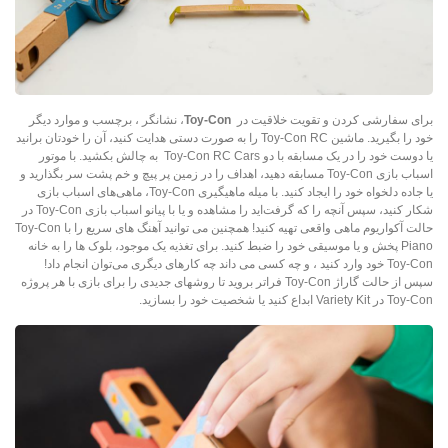
برای سفارشی کردن و تقویت خلاقیت در
Toy-Con
، نشانگر ، برچسب و موارد دیگر
خود را بگیرید. ماشین Toy-Con RC را به صورت دستی هدایت کنید، آن را خودتان برانید
یا دوست خود را در یک مسابقه با دو Toy-Con RC Cars به چالش بکشید. با موتور
اسباب بازی Toy-Con مسابقه دهید، اهداف را در زمین پر پیچ و خم پشت سر بگذارید و
یا جاده دلخواه خود را ایجاد کنید. با میله ماهیگیری Toy-Con، ماهی‌های اسباب بازی
شکار کنید، سپس آنچه را که گرفت‌اید را مشاهده و یا با پیانو اسباب بازی Toy-Con در
حالت آکواریوم ماهی واقعی تهیه کنید! همچنین می توانید آهنگ های سریع را با Toy-Con
Piano پخش و یا موسیقی خود را ضبط کنید. برای تغذیه یک موجود، بلوک ها را به خانه
Toy-Con خود وارد کنید ، و چه کسی می داند چه کارهای دیگری می‌توان انجام داد!
سپس از حالت گاراژ Toy-Con فراتر بروید تا روشهای جدیدی را برای بازی با هر پروژه
Toy-Con در Variety Kit ابداع کنید یا شخصیت خود را بسازید.