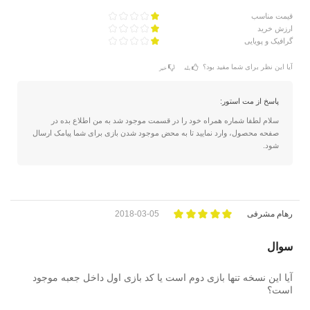
قیمت مناسب
ارزش خرید
گرافیک و پویایی
آیا این نظر برای شما مفید بود؟
بله
خیر
پاسخ از مت استور:
سلام لطفا شماره همراه خود را در قسمت موجود شد به من اطلاع بده در
صفحه محصول، وارد نمایید تا به محض موجود شدن بازی برای شما پیامک ارسال
شود.
رهام مشرفی
2018-03-05
سوال
آیا این نسخه تنها بازی دوم است یا کد بازی اول داخل جعبه موجود
است؟