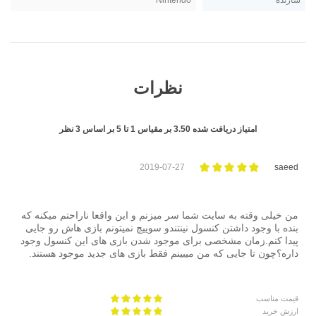
سازنده
Nintendo
نظرات
امتیاز دریافت شده
3.50
بر مقیاس
1
تا
5
بر اساس
3
نظر
2019-07-27
saeed
من خیلی وقته به سایت شما سر میزنم و این واقعا ناراحتم میکنه که
بنده با وجود داشتن کنسول نینتندو سوییچ نمیتونم بازی هاش رو جایی
پیدا کنم.زمان مشخصی برای موجود شدن بازی های این کنسول وجود
داره؟چون تا جایی که من میبینم فقط بازی های جدید موجود هستند.
قیمت مناسب
ارزش خرید