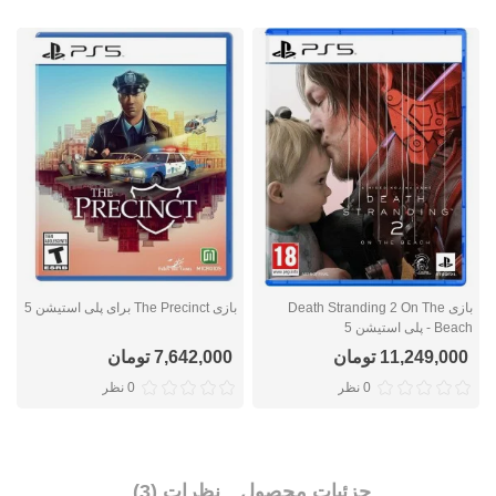
بازی Death Stranding 2 On The
بازی The Precinct برای پلی استیشن 5
Beach - پلی استیشن 5
n
11,249,000 تومان
7,642,000 تومان
0 نظر
0 نظر
جزئیات محصول
نظرات (3)