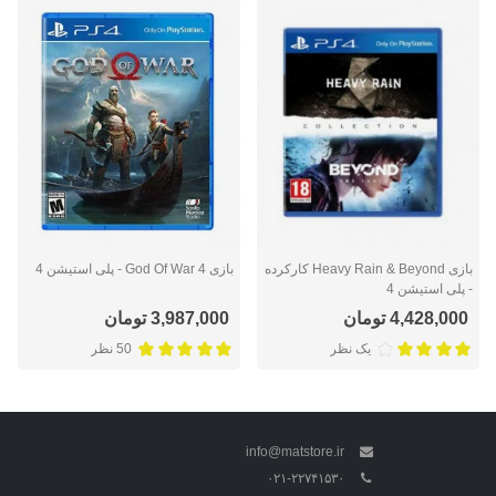
بازی Heavy Rain & Beyond کارکرده
بازی God Of War 4 - پلی استیشن 4
- پلی استیشن 4
4,428,000 تومان
3,987,000 تومان
یک نظر
50 نظر
info@matstore.ir
۰۲۱-۲۲۷۴۱۵۳۰