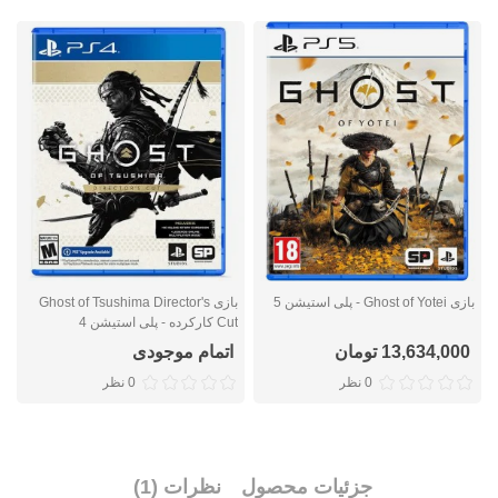
بازی Ghost of Yotei - پلی استیشن 5
بازی Ghost of Tsushima Director's
Cut کارکرده - پلی استیشن 4
پ
13,634,000 تومان
اتمام موجودی
0 نظر
0 نظر
جزئیات محصول
نظرات (1)