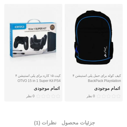
کیف کوله برای حمل پلی استیشن ۴
کیت ۱۵ کاره برای پلی استیشن ۴
n
OTVO 15 in 1 Super Kit PS4
BackPack Playstation
اتمام موجودی
اتمام موجودی
0 نظر
0 نظر
جزئیات محصول
نظرات (1)