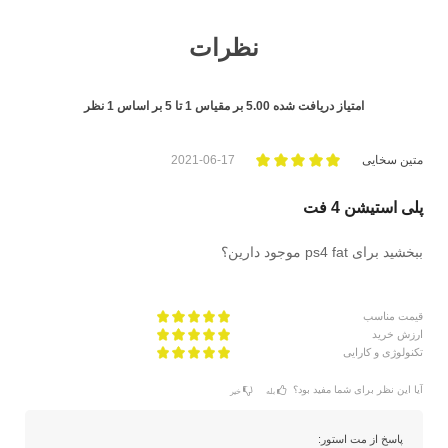
نظرات
امتیاز دریافت شده
5.00
بر مقیاس
1
تا
5
بر اساس
1
نظر
متین سخایی
2021-06-17
پلی استیشن 4 فت
ببخشید برای ps4 fat موجود دارین؟
قیمت مناسب
ارزش خرید
تکنولوژی و کارایی
آیا این نظر برای شما مفید بود؟
بله
خیر
پاسخ از مت استور: