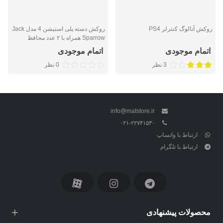
روکش آنالوگ کنترلر PS4
روکش دسته پلی استیشن 4 مدل Jack
Sparrow همراه با ۲ عدد محافظ
آنالوگ
اتمام موجودی
اتمام موجودی
3 نظر
0 نظر
info@matstore.ir
۰۲۱-۲۲۷۴۱۵۳۰
ارتباط با واتساپ
ارتباط با تلگرام
محصولات پیشنهادی