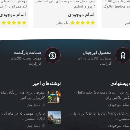
روکش دسته پلی استیشن 4 مدل Call
کیف حمل ضد ضربه برای پلی استیشن
دوست داشتن
دوست دا
۴ پرو و اسلیم
20 همراه با ۲ عدد محافظ آنالوگ
اتمام موجودی
اتمام موجودی
ظر
یک نظر
محصول اورجینال
ضمانت بازگشت
ضمانت کالاهای دارای
مهلت تست کالاهای
گارانتی
کارکرده
پیشنهادی
نوشته‌های اخیر
بازی Hellblade: Senua’s Sacrifice -
معرفی بازی‌ های رایگان ماه ن
یکس باکس وان
کاربران پی اس...
تمام موجودی
7 سال پیش
بازی Call of Duty: Vanguard برای پلی
5 بازی مهمی که در ماه آبان 
ستیشن 5
2018 منتشر...
تمام موجودی
7 سال پیش