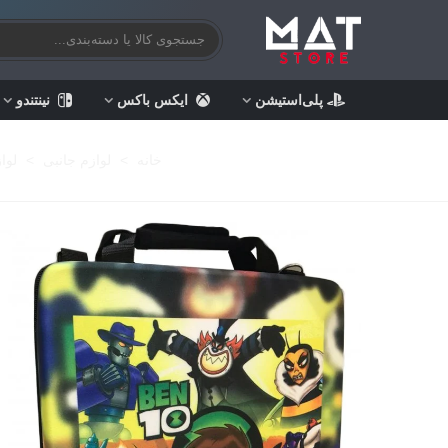
پلی‌استیشن
ایکس باکس
نینتندو
خانه
>
لوازم جانبی
>
لوا