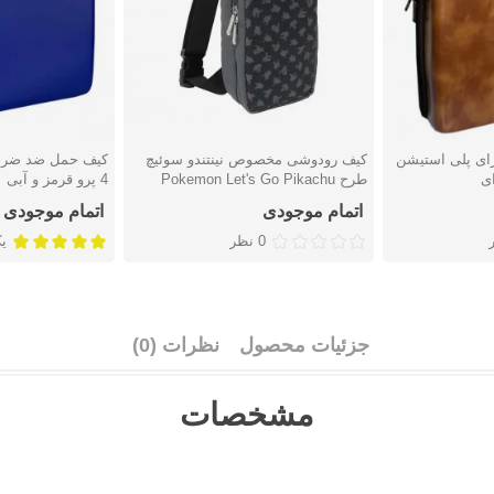
ای پلی استیشن
کیف رودوشی مخصوص نینتندو سوئیچ
کیف حمل ضد ضربه
دوست داشتن
دوست دا
طرح Pokemon Let's Go Pikachu
4 پرو قرمز و آبی
ساخت Hori
اتمام موجودی
اتمام موجودی
0 نظر
ی
جزئیات محصول
نظرات (0)
مشخصات