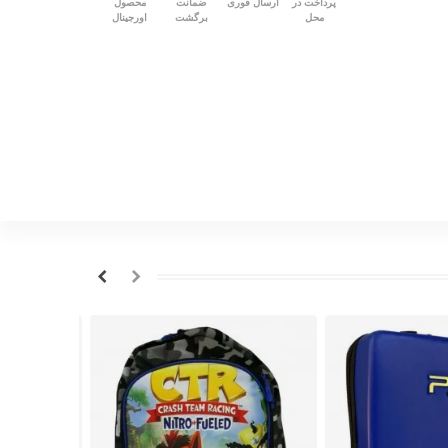
پرداخت در
ارسال فوری
ضمانت
محصول
محل
برگشت
اورجینال