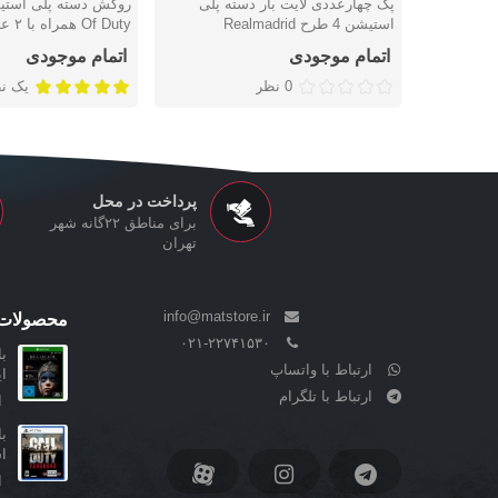
پک چهارعددی لایت بار دسته پلی
دوست داشتن
دوست داشتن
استیشن 4 طرح Realmadrid
Of Duty همراه با ۲ عدد محافظ آنالوگ
اتمام موجودی
اتمام موجودی
0 نظر
یک ن
پرداخت در محل
برای مناطق ۲۲گانه شهر
تهران
info@matstore.ir
محصولات 
۰۲۱-۲۲۷۴۱۵۳۰
ارتباط با واتساپ
ا
ارتباط با تلگرام
ا
ا
ا