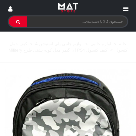
خانه
>
لوازم جانبی
>
لوازم جانبی پلی استیشن 4
>
کیف حمل
کنسول
>
کیف کنسول PS4 آی گیمر مدل کوله پشتی طرح Militery