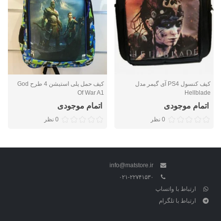
کیف کنسول PS4 آی گیمر مدل
کیف حمل پلی استیشن 4 طرح God
Of War A1
Hellblade
اتمام موجودی
اتمام موجودی
0 نظر
0 نظر
info@matstore.ir
۰۲۱-۲۲۷۴۱۵۳۰
ارتباط با واتساپ
ارتباط با تلگرام