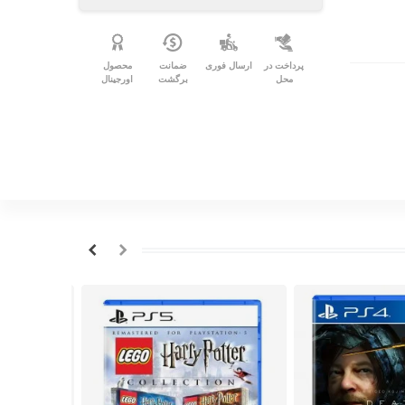
پرداخت در
ارسال فوری
ضمانت
محصول
محل
برگشت
اورجینال