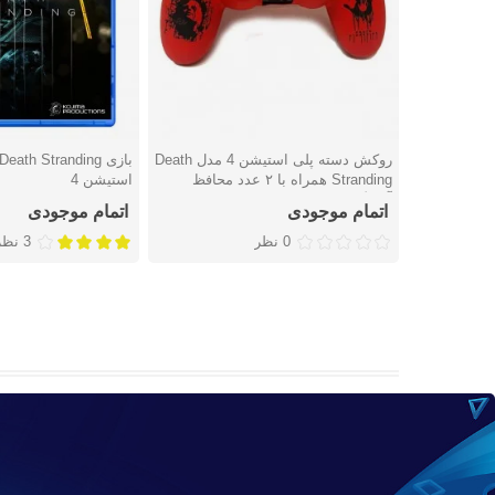
روکش دسته پلی استیشن 4 مدل Death
دوست داشتن
دوست داشتن
Stranding همراه با ۲ عدد محافظ
استیشن 4
آنالوگ
اتمام موجودی
اتمام موجودی
0 نظر
3 نظر