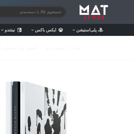
پلی‌استیشن
ایکس باکس
نینتندو
خانه
>
کنسول بازی
>
کنسول پلی استیشن 4 Playstation