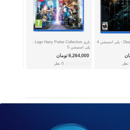
بازی Lego Harry Potter Collection -
بازی FC 24 کارکرده - پلی استیشن 4
شتن
دوست داشتن
دوست
پلی استیشن 5
6,264,000 تومان
3,163,000 تومان
ر
0 نظر