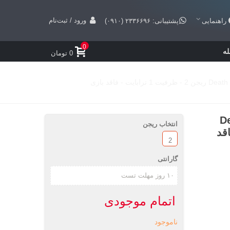
ورود / ثبت‌نام
راهنمایی
پشتیبانی: ۲۳۳۶۶۹۶ (۰۹۱۰)
0
ه
0 تومان
Death
انتخاب ریجن
یت - فاقد
2
گارانتی
اتمام موجودی
ناموجود