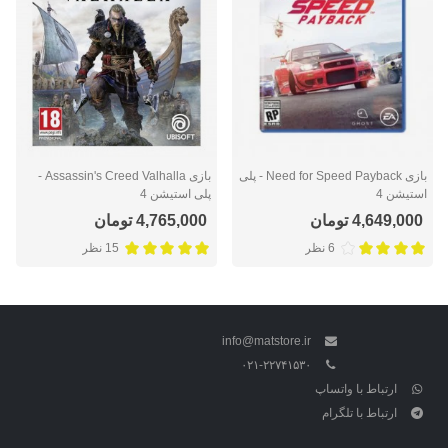
بازی Need for Speed Payback - پلی
بازی Assassin's Creed Valhalla -
استیشن 4
پلی استیشن 4
4,649,000 تومان
4,765,000 تومان
6 نظر
15 نظر
info@matstore.ir
۰۲۱-۲۲۷۴۱۵۳۰
ارتباط با واتساپ
ارتباط با تلگرام