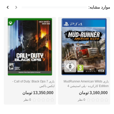
موارد مشابه:
بازی MudRunner American Wilds
بازی Call of Duty: Black Ops 7 -
Edition کارکرده - پلی استیشن 4
ایکس باکس
ا
3,160,000 تومان
13,350,000 تومان
0 نظر
0 نظر