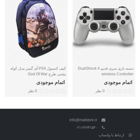
دسته بازی سری قدیم DualShock 4
کیف کنسول PS4 آی گیمر مدل کوله
wireless Controller
پشتی طرح God Of War
اتمام موجودی
اتمام موجودی
0 نظر
0 نظر
info@matstore.ir
۰۲۱-۲۲۷۴۱۵۳۰
ارتباط با واتساپ