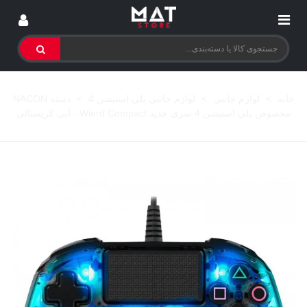
خانه
>
لوازم جانبی
>
لوازم جانبی پلی استیشن 4
>
دسته NACON
مخصوص پلی استیشن 4 سری جدید Wierd Compact - آبی کریستالی