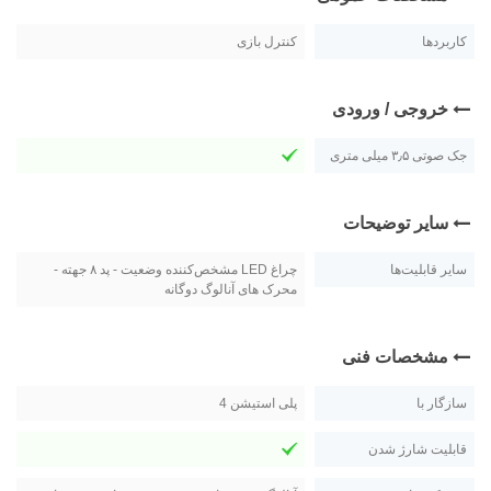
کاربردها
کنترل بازی
خروجی / ورودی
جک صوتی ۳٫۵ میلی متری
سایر توضیحات
سایر قابلیت‌ها
چراغ LED مشخص‌کننده وضعیت - پد ۸ جهته -
محرک های آنالوگ دوگانه
مشخصات فنی
سازگار با
پلی استیشن 4
قابلیت شارژ شدن