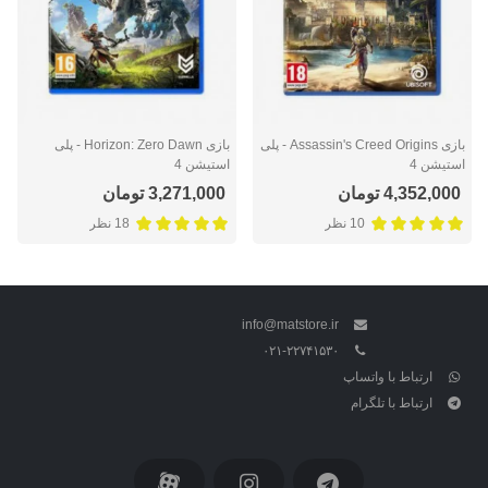
بازی Assassin's Creed Origins - پلی
بازی Horizon: Zero Dawn - پلی
استیشن 4
استیشن 4
4,352,000 تومان
3,271,000 تومان
10 نظر
18 نظر
info@matstore.ir
۰۲۱-۲۲۷۴۱۵۳۰
ارتباط با واتساپ
ارتباط با تلگرام