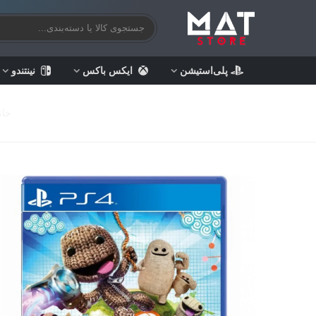
پلی‌استیشن
ایکس باکس
نینتندو
خان