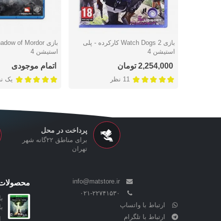
بازی Watch Dogs 2 کارکرده - پلی
دوست داشتن
دوست داشتن
استیشن 4
استیشن 4
2,254,000 تومان
اتمام موجودی
11 نظر
یک ن
پرداخت در محل
برای مناطق ۲۲گانه شهر
تهران
info@matstore.ir
محصولات 
۰۲۱-۲۲۷۴۱۵۳۰
ارتباط با واتساپ
ب
ارتباط با تلگرام
ا