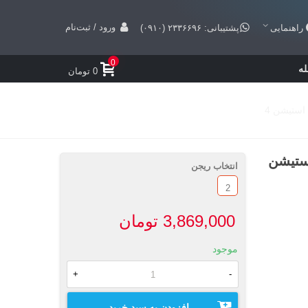
ورود / ثبت‌نام
راهنمایی
پشتیبانی: ۲۳۳۶۶۹۶ (۰۹۱۰)
0
ه
0 تومان
LEGO Mov - پلی استیشن
انتخاب ریجن
2
3,869,000 تومان
موجود
+
-
افزودن به سبد خرید