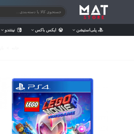
پلی‌استیشن
ایکس باکس
نینتندو
خانه
>
با