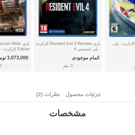
زی Sonic Frontiers کارکرده - پلی
بازی Resident Evil 4 Remake کارکرده
بازی an Wilds
دوست داشتن
دوست دا
- پلی استیشن 4
Edition کارکرده - پلی استیشن 4
اتمام موجودی
3,073,000 تومان
0 نظر
0 نظ
جزئیات محصول
نظرات (2)
مشخصات