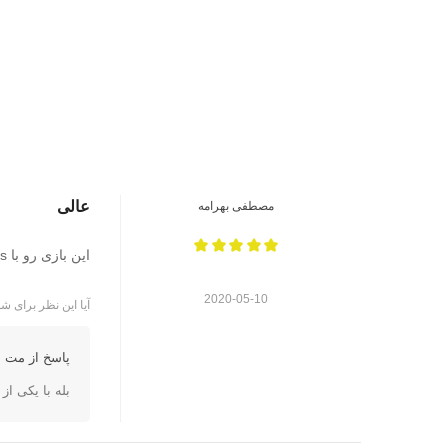
عالی
مصطفی بهرامه
این بازی رو با Apex Legends معاوضه میکنید؟
2020-05-10
آیا این نظر برای شم
پاسخ از مت ا
بله با یکی ا