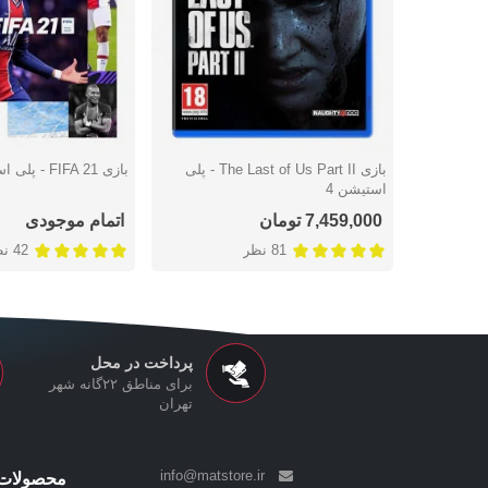
بازی The Last of Us Part II - پلی
بازی FIFA 21 - پلی استیشن 4
دوست داشتن
دوست داشتن
استیشن 4
7,459,000 تومان
اتمام موجودی
81 نظر
42 نظر
پرداخت در محل
برای مناطق ۲۲گانه شهر
تهران
info@matstore.ir
محصولات 