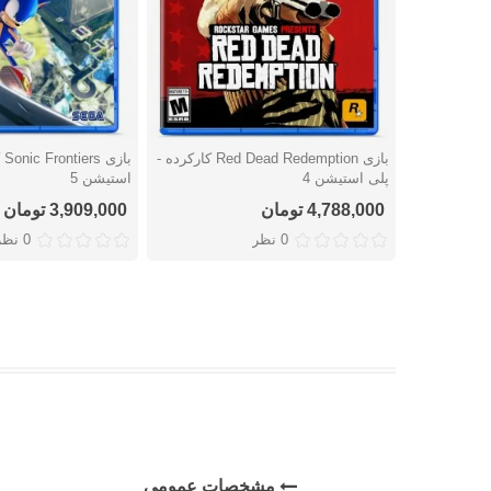
بازی Red Dead Redemption کارکرده -
با
دوست داشتن
دوست داشتن
پلی استیشن 4
استیشن 5
4,788,000 تومان
3,909,000 تومان
0 نظر
0 نظر
مشخصات عمومی