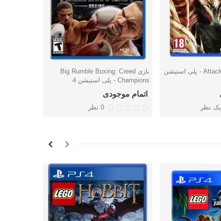
بازی Attack on Titan 2 - پلی استیشن
بازی Big Rumble Boxing: Creed
بازی FC 24 - پلی استیشن 4
شتن
دوست داشتن
دوس
Champions - پلی استیشن 4
اتمام موجودی
7,264,000 توما
یک نظر
0 نظر