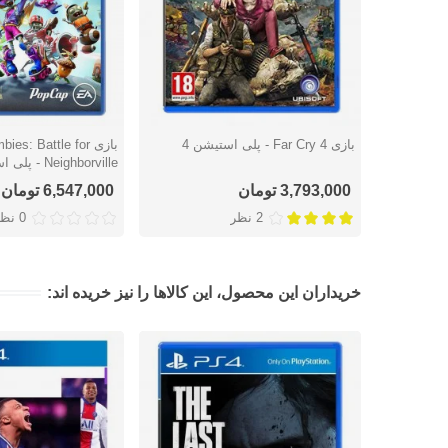
بازی Far Cry 4 - پلی استیشن 4
بازی es: Battle for
دوست داشتن
دوست داشتن
Neighborville - پلی استیشن 4
3,793,000 تومان
6,547,000 تومان
2 نظر
0 نظر
خریداران این محصول، این کالاها را نیز خریده اند: