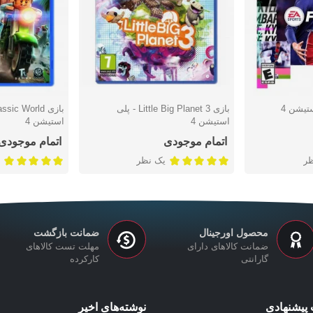
بازی Little Big Planet 3 - پلی
دوست داشتن
دوست دا
استیشن 4
استیشن 4
اتمام موجودی
اتمام موجودی
یک نظر
محصول اورجینال
ضمانت بازگشت
ضمانت کالاهای دارای
مهلت تست کالاهای
گارانتی
کارکرده
پیشنهادی
نوشته‌های اخیر