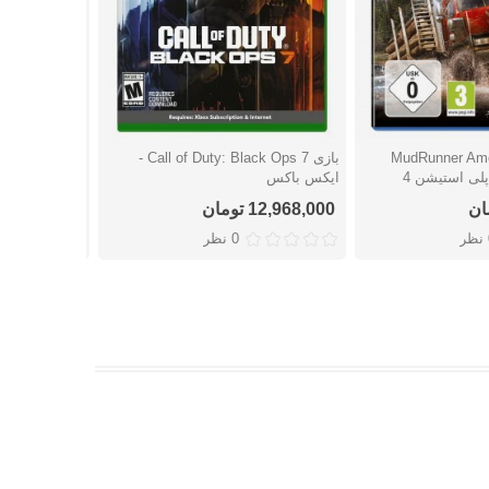
MudRunner Americ
بازی Call of Duty: Black Ops 7 -
شتن
دوست داشتن
دوست
ایکس باکس
استیشن 4
12,968,000 تومان
11,490,000 توما
ر
0 نظر