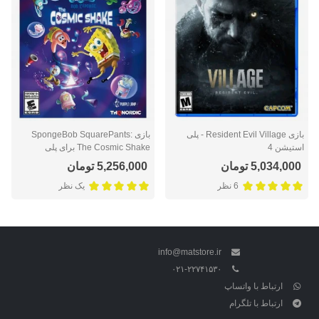
بازی Resident Evil Village - پلی
بازی SpongeBob SquarePants:
استیشن 4
The Cosmic Shake برای پلی
استیشن 4
5,034,000 تومان
5,256,000 تومان
6 نظر
یک نظر
info@matstore.ir
۰۲۱-۲۲۷۴۱۵۳۰
ارتباط با واتساپ
ارتباط با تلگرام