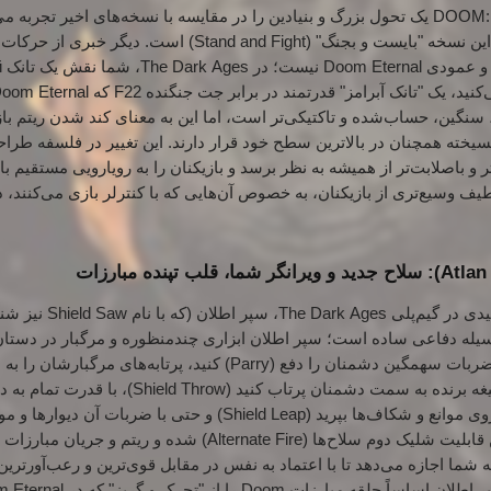
گیم‌پلی DOOM: The Dark Ages یک تحول بزرگ و بنیادین را در مقایسه با نسخه‌های اخیر ت
بایست و بجنگ" (Stand and Fight) است.
دیگر خبری از حرکات 
بل
تانک آبرامز" قدرتمند در برابر جت جنگنده F22 که Doom Eternal ارائه می‌داد.
 سنگین، حساب‌شده و تاکتیکی‌تر است، اما این به معنای کند شدن ریتم 
ته همچنان در بالاترین سطح خود قرار دارند. این تغییر در فلسفه طراحی
Sla قدرتمندتر و باصلابت‌تر از همیشه به نظر برسد و بازیکنان را به رویارویی مستقی
طیف وسیع‌تری از بازیکنان، به خصوص آن‌هایی که با کنترلر بازی می‌کنند،
با نام Shield Saw نیز شناخته می‌شود) است.
می‌شود. با آن می‌توانید ضربات سهمگین دشمنان را دفع (Parry) کنید، 
نمایید، سپر را مانند یک تیغه برنده به سمت دشمنان پر
ببرید (Shield Bash)، از روی موانع و شکاف‌ها بپرید (Shield Leap) و حتی
سپر اطلان جایگزین قابلیت شلیک دوم سلاح‌ها (Alternate Fire) شده
به شما اجازه می‌دهد تا با اعتماد به نفس در مقابل قوی‌ترین و رعب‌آورتر