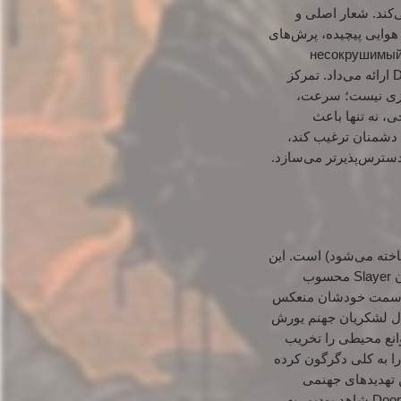
جربه می‌کند. شعار اصلی و
هوایی پیچیده، پرش‌های
ند و جابجایی‌های سریع و عمودی Doom Eternal نیست؛ در The Dark Ages، شما نقش یک تانک несокрушимый
تمرکز
بازی نیست؛ سرعت،
، نه تنها باعث
م با دشمنان ترغیب کند،
 دسترس‌پذیرتر می‌سازد.
این
سپر چیزی فراتر از یک وسیله دفاعی ساده است؛ سپر اطلان ابزاری چندمنظوره و مرگبار در دستان Slayer محسوب
پرتابه‌های مرگبارشان را به سمت خودشان منعکس
تاب کنید (Shield Throw)، با قدرت تمام به دل لشکریان جهنم یورش
 با ضربات آن دیوارها و موانع محیطی را تخریب
 و ریتم و جریان مبارزات را به کلی دگرگون کرده
ین تهدیدهای جهنمی
سپر اطلان اساساً حلقه مبارزات Doom را از "تحرک و گریز" که در Doom Eternal شاهد بودیم، به