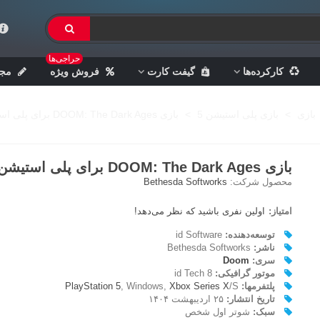
حراجی‌ها
کارکرده‌ها
گیفت کارت
فروش ویژه
مجل
بازی
>
بازی پلی استیشن 5
>
بازی DOOM: The Dark Ages برای پلی استیشن 5
بازی DOOM: The Dark Ages برای پلی استیشن 5
محصول شرکت:
Bethesda Softworks
امتیاز:
اولین نفری باشید که نظر می‌دهد!
توسعه‌دهنده:
id Software
ناشر:
Bethesda Softworks
سری:
Doom
موتور گرافیکی:
id Tech 8
پلتفرمها:
/S
Xbox Series X
, Windows,
PlayStation 5
تاریخ انتشار:
۲۵ اردیبهشت ۱۴۰۴
سبک:
شوتر اول شخص