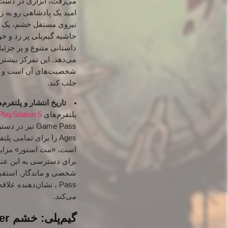
می‌رفت، ابزاری در دست ن
امید یک پادشاهی رو به ز
نیروی مستقل خشم، یک ق
می‌دهد.
شخصیت‌های آن است و می‌ت
جلب کند.
تاریخ انتشار و پلتفرم‌ه
پلتفرم‌های PC،
PlayStation 5
Game Pass نیز در دسترس قرار گرفت.
است، «مت استور» مزایای 
برای دسترسی به این عن
Pass
، نشان‌دهنده علاق
می‌کند.
گیم‌پلی: خشم Slayer، قدرتمندتر و سنگین‌تر از همیشه با سپر اطلان