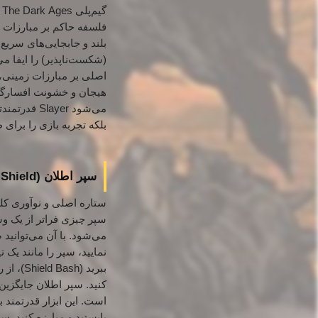
فلسفه حاکم بر مبارزات این نسخه "
(شکست‌ناپذیر) را ایفا می‌کنید، یک "
اصلی بر مبارزات زمینی،
هیجان و خشونت افسارگسیخ
می‌شود yer
بلکه تجربه بازی را برای 
سپر اطلان (Atlan Shield): سلاح جدید و ویرانگر شما، قلب تپنده مبارزات
ستاره اصلی و نوآوری کلیدی در گیم‌پلی The Dark Ages، سپر اطلان (که 
کنید.
است.
این ابزار قدرتمند 
بایستید و مبارزه کنید.