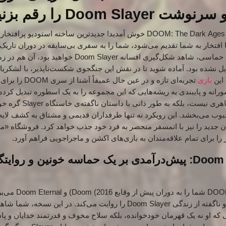
Doom Sla را رقم بزنید!
افتخار به شما تقدیم می‌شود، شما را به سفری بی‌سابقه در دوران تاری
می‌برد. در این پیش‌درآمد حماسی، شاهد شکل‌گیری افسانه layer
ل نشده بود. آماده شوید تا در نقش این جنگجوی شکست‌ناپذیر، با لشکریا
 این
بازی
تجربه‌ای تازه و در ع
ورانه و پایبندی به ریشه‌هایی که این مجموعه را به یک اسطوره تبدیل کرد
وسطایی تنها یک تغییر ظاهری ن
حبوب می‌بخشد.
این رویکرد نه تنها طرفداران قدیمی و مشتاق به کشف لایه‌
نان جدید را نیز با اتمسفر منحصر به فرد خود جذب خواهد کرد. فروشگاه 
 را برای تمام علاقه‌مندان به بازی‌های اکشن و ماجراجویی فراهم آورد.
بازگشت Doom Slayer: پیش‌درآمدی بر یک حماسه خونین و رو
بازی DOOM: The Dark Ages 
Doom Slayer را روایت می‌کند.
در این نسخه، شما شاهد
 زمانی که او نه یک قهرمان خودخوانده، بلکه سلاح مخوف و قدرتمند خدایان و 