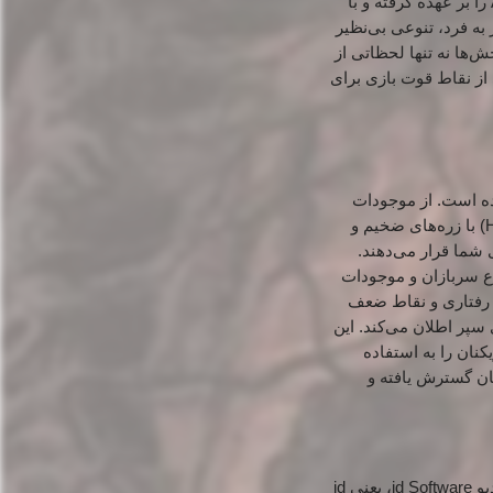
آسمان را به جهنمی برای دشمنان پرنده تبدیل کنید، یا هدایت یک مک (Mech) غول‌پیکر از نژاد Atlan را بر عهده گرفته و با
ه فرد، تنوعی بی‌نظیر
ش‌ها نه تنها لحظاتی از
 از نقاط قوت بازی برای
بله با خشم Slayer به میدان نبرد فرستاده است. از موجودات
کوچک و مزاحم اما پرتعداد (Fodder) گرفته تا غول‌های سنگین و فوق سنگین (Heavy, Super Heavy) با زره‌های ضخیم و
 شما قرار می‌دهند.
اع سربازان و موجودات
 رفتاری و نقاط ضعف
سپر اطلان می‌کند. این
نان را به استفاده
ان گسترش یافته و
بازی DOOM: The Dark Ages با استفاده از نسل جدید و پیشرفته موتور گرافیکی اختصاصی استودیو id Software، یعنی id