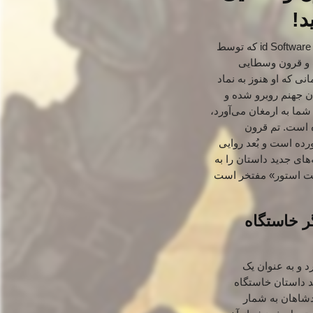
به دنیای بی‌رحم و خونین DOOM: The Dark Ages خوش آمدید! جدیدترین ساخته استودیو پرافتخار id Software که توسط
ک و قرون وسطایی
Doom S خواهید بود، آن هم در زمانی که او هنوز به نماد
ن جهنم روبرو شده و
ین حال عمیقاً آشنا از سری DOOM را برای شما به ارمغان می‌آورد،
ه است. تم قرون
یست، بلکه به طور ذاتی با داستان ناگفته‌ی خاستگاه Slayer گره خورده است و بُعد روایی
های جدید داستان را به
«مت استور» مفتخر است
ایتگر خاستگاه
شما را به دوران پیش از وقایع Doom (2016) و Doom Eternal می‌برد و به عنوان یک
 داستان خاستگاه
پادشاهان به شمار