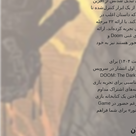
 بی‌پایان Slayer و چگونگی تبدیل شدنش از آخرین
 یک ابزار کنترل‌شده تا
ه داستان اغلب در
حاشیه گیم‌پلی پر زد و خورد قرار داشت، در The Dark Ages، روایت نقش بسیار پررنگ‌تری ایفا می‌کند. با ارائه ۲۲ مرحله
این بازی تجربه‌ای عمیق‌تر و طولانی‌تر از آنچه طرفداران Doom تاکنون تجربه کرده‌اند، ارائه
این تمرکز بیشتر بر داستان، پاسخی به علاقه‌ی همیشگی طرفداران برای کشف بیشتر دنیای غنی Doom و
ور هستند نیز به خود
DOOM: The Dark Ages در تاریخ ۱۵ می ۲۰۲۵ (مصادف با ۲۵ اردیبهشت ۱۴۰۴) برای
ز اول انتشار در سرویس
فروشگاه «مت استور» مفتخر است که امکان خرید بازی DOOM: The Dark
ی مقصد فراهم آورد. اگرچه دسترسی از طریق Game Pass گزینه مناسبی برای تجربه بازی
ه‌های اشتراک مداوم
ختن یک کتابخانه بازی
شخصی و ماندگار. استقبال گسترده بازیکنان، با ثبت ۳ میلیون بازیکن تنها در هفته اول انتشار علی‌رغم حضور در Game
ور» برای شما فراهم