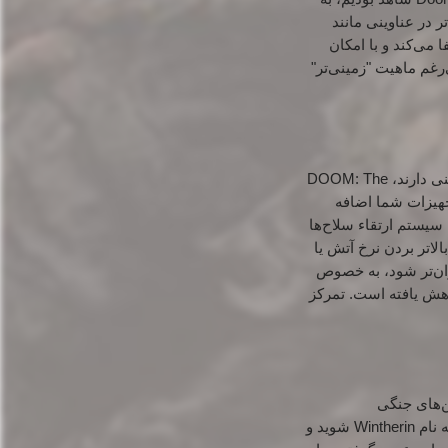
ر در عناوینی مانند
 مشابه Meat Hook در Doom Eternal ایفا می‌کند و با امکان
رغم ماهیت "زمینی‌تر"
در کنار مجموعه‌ای از سلاح‌های کلاسیک و محبوب سری Doom که طرفداران با آن‌ها خاطرات خونینی دارند، DOOM: The
 تجهیزات شما اضافه
سیستم ارتقاء سلاح‌ها
لاتر بردن نرخ آتش یا
وان‌تر شود، به خصوص
کاهش یافته است.
تمرکز
ماشین‌های جنگی
عظیم‌الجثه‌ای را به دست بگیرید! سوار بر یک اژدهای مکانیکی قدرتمند و آتشین (Mecha Dragon) به نام Wintherin شوید و