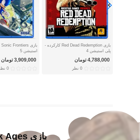
بازی Red Dead Redemption کارکرده -
با
دوست داشتن
دوست داشتن
پلی استیشن 4
استیشن 5
4,788,000 تومان
3,909,000 تومان
0 نظر
0 نظر