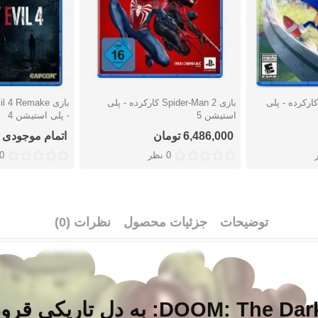
زی Sonic Frontiers کارکرده - پلی
بازی Spider-Man 2 کارکرده - پلی
دوست داشتن
دوست دا
استیشن 5
- پلی استیشن 4
6,486,000 تومان
اتمام موجودی
0 نظر
0 نظ
توضیحات
جزئیات محصول
نظرات (0)
بازی DOOM: The Dark Ages: به دل 