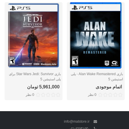
بازی Alan Wake Remastered - پلی
بازی Star Wars Jedi: Survivor برای
استیشن 5
پلی استیشن 5
اتمام موجودی
5,961,000 تومان
0 نظر
0 نظر
info@matstore.ir
۰۲۱-۲۲۷۴۱۵۳۰