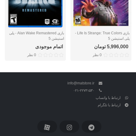
بازی Life Is Strange: True Colors -
بازی Alan Wake Remastered - پلی
پلی استیشن 5
استیشن 5
5,996,000 تومان
اتمام موجودی
0 نظر
0 نظر
info@matstore.ir
۰۲۱-۲۲۷۴۱۵۳۰
ارتباط با واتساپ
ارتباط با تلگرام