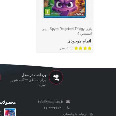
بازی Spyro Reignited Trilogy - پلی
دوست داشتن
استیشن 4
اتمام موجودی
2 نظر
پرداخت در محل
برای مناطق ۲۲گانه شهر
تهران
info@matstore.ir
محصولات 
۰۲۱-۲۲۷۴۱۵۳۰
ارتباط با واتساپ
ion