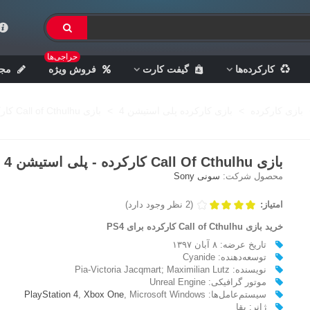
حراجی‌ها
کارکرده‌ها
گیفت کارت
فروش ویژه
مجل
بازی کارکرده
>
بازی کارکرده پلی استیشن 4
>
بازی Call of Cthulhu کارکرده - پلی استیشن 4
بازی Call Of Cthulhu کارکرده - پلی استیشن 4
محصول شرکت:
سونی Sony
امتیاز:
(2 نظر وجود دارد)
خرید بازی Call of Cthulhu کارکرده برای PS4
تاریخ عرضه: ۸ آبان ۱۳۹۷
توسعه‌دهنده: Cyanide
نویسنده:
Pia-Victoria Jacqmart; Maximilian Lutz
موتور گرافیکی: Unreal Engine
سیستم‌عامل‌ها:
, Microsoft Windows
Xbox One
,
PlayStation 4
ژانر: بقا