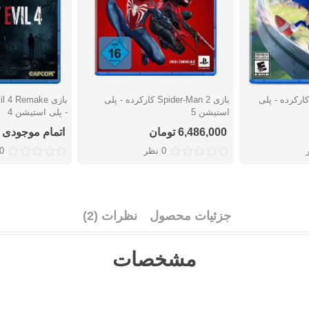
زی Sonic Frontiers کارکرده - پلی
بازی Spider-Man 2 کارکرده - پلی
دوست داشتن
دوست دا
استیشن 5
- پلی استیشن 4
6,486,000 تومان
اتمام موجودی
0 نظر
0 نظ
جزئیات محصول
نظرات (2)
مشخصات