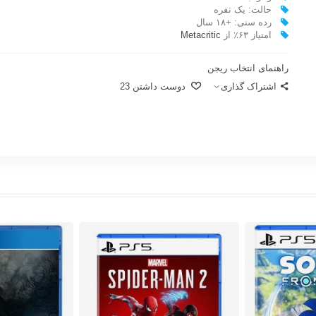
حالت:‌ یک نفره
رده سنی: +۱۸ سال
امتیاز ۶۳٪ از
Metacritic
راهنمای انتخاب ریجن
اشتراک گذاری
دوست داشتن
23