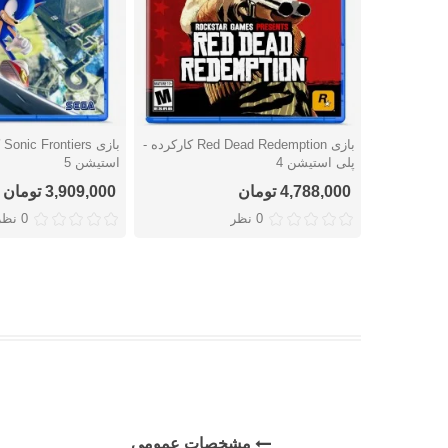
بازی Red Dead Redemption کارکرده -
با
دوست داشتن
دوست داشتن
پلی استیشن 4
استیشن 5
4,788,000 تومان
3,909,000 تومان
0 نظر
0 نظر
مشخصات عمومی