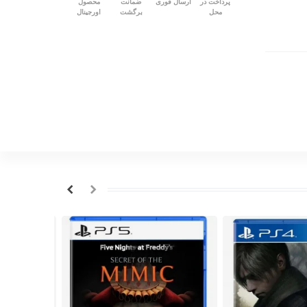
پرداخت در
ارسال فوری
ضمانت
محصول
محل
برگشت
اورجینال