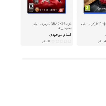
بازی Project CARS 2 کارکرده - پلی
بازی NBA 2K16 کارکرده - پلی
بازی lag
شتن
دوست داشتن
دوس
استیشن 4
کارکرده - پل
اتمام موجودی
اتمام موج
4 نظر
0 نظر