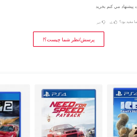
 پيشنهاد مي كنم بخريد
ا مفید بود؟
بله
خیر
پرسش/نظر شما چیست؟!