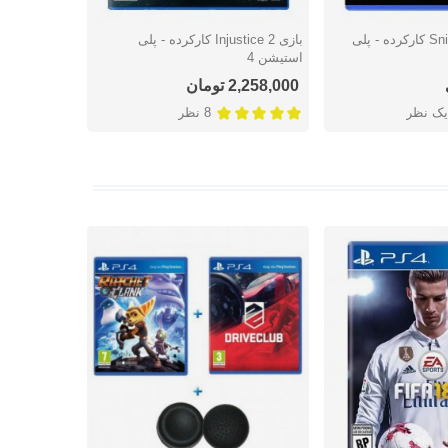
بازی Sniper Elite III کارکرده - پلی
بازی Injustice 2 کارکرده - پلی
بازی ing
شتن
دوست داشتن
دوس
استیشن 4
کارکرده - پل
2,258,000 تومان
اتمام موج
یک نظر
8 نظر