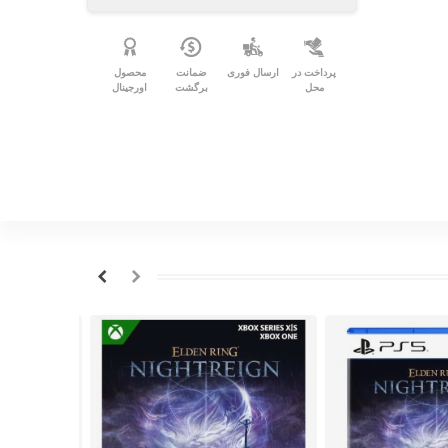
پرداخت در
ارسال فوری
ضمانت
محصول
محل
برگشت
اورجینال