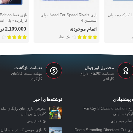
بازی Little Nightmares کارکرده - پلی
بازی Need For Speed Rivals - پلی
بازی فیفا 
دوست داشتن
دوست دا
استیشن 4
کارکرده - پلی است
اتمام موجودی
2,109,000 تومان
یک نظر
محصول اورجینال
ضمانت بازگشت
ضمانت کالاهای دارای
مهلت تست کالاهای
گارانتی
کارکرده
پیشنهادی
نوشته‌های اخیر
بازی Far Cry 3 Classic Edition
معرفی بازی‌ های رایگان ماه ن
رکرده - پلی...
کاربران پی اس...
تمام موجودی
7 سال پیش
بازی Death Stranding Director's Cut -
5 بازی مهمی که در ماه آبان 