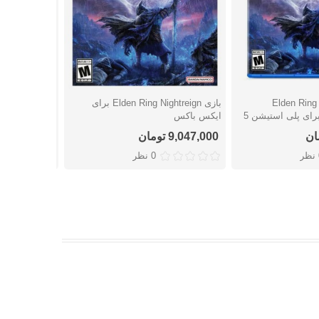
Elden Ring  –
بازی Elden Ring Nightreign برای
شتن
دوست داشتن
دوست
ایکس باکس
استیشن 4
9,047,000 تومان
7,003,000 تومان
ر
0 نظر