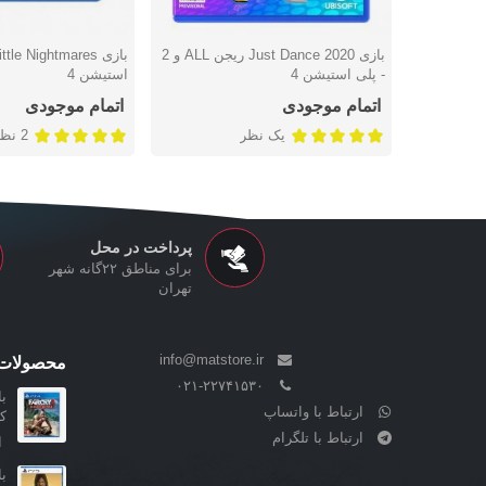
بازی Just Dance 2020 ریجن ALL و 2
دوست داشتن
دوست داشتن
- پلی استیشن 4
استیشن 4
اتمام موجودی
اتمام موجودی
یک نظر
2 نظر
پرداخت در محل
برای مناطق ۲۲گانه شهر
تهران
info@matstore.ir
محصولات 
۰۲۱-۲۲۷۴۱۵۳۰
ارتباط با واتساپ
کا
ارتباط با تلگرام
ا