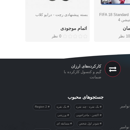
FIFA 18 Standard Edition
بسته پیشنهادی رچت - درایو کلاب
شتن
دوست داشتن
یشن 4
اتمام موجودی
10 نظر
0 نظر
کارکرده‌های ارزان
گیم و کنسول کارکرده با
ضمانت
جستجوهای محبوب
وامبر
یک نفره - چند نفره
یک نفره
Region 2
اکشن - ماجراجویی
ورزشی
شوتر اول شخص
مسابقه ای
نوامبر