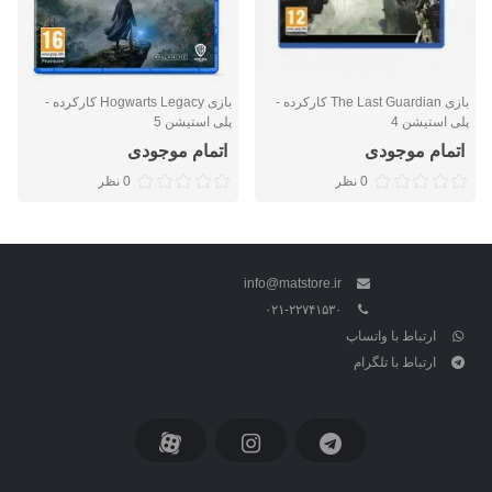
بازی The Last Guardian کارکرده -
بازی Hogwarts Legacy کارکرده -
پلی استیشن 4
پلی استیشن 5
اتمام موجودی
اتمام موجودی
0 نظر
0 نظر
info@matstore.ir
۰۲۱-۲۲۷۴۱۵۳۰
ارتباط با واتساپ
ارتباط با تلگرام