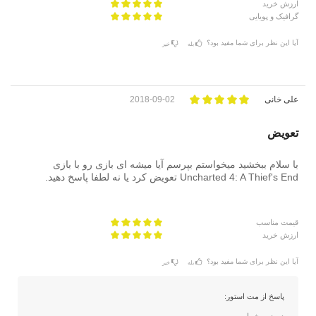
ارزش خرید
گرافیک و پویایی
آیا این نظر برای شما مفید بود؟
بله
خیر
علی خانی
2018-09-02
تعویض
با سلام ببخشید میخواستم بپرسم آیا میشه ای بازی رو با بازی
Uncharted 4: A Thief's End تعویض کرد یا نه لطفا پاسخ دهید.
قیمت مناسب
ارزش خرید
آیا این نظر برای شما مفید بود؟
بله
خیر
پاسخ از مت استور: