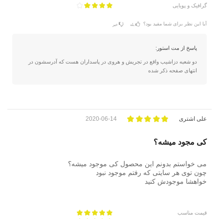
گرافیک و پویایی
آیا این نظر برای شما مفید بود؟
بله
خیر
پاسخ از مت استور:
دو شعبه دزاشیب واقع در تجریش و هروی در پاسداران هست که آدرسشون در
انتهای صفحه ذکر شده
علی اشتری
2020-06-14
کی مجود میشه؟
می خواستم بدونم این محصول کی موجود میشه؟
چون توی هر سایتی که رفتم موجود نبود
خواهشا موجودش کنید
قیمت مناسب