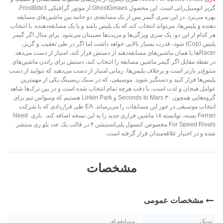
گریز اتومبیل‌رانی است. این محصول GhostGmaes از موتور گرافیکی FrostBite3،
بهره می‌برد. در این سری گیمر پس از یک مسابقه‌ی دو جانبه بین ماشین‌های مسابقه
دهنده و پلیس‌ها، می‌تواند انتخاب کند که یک پلیس باشد و یا یک مسابقه‌دهنده. با انتخاب
هر کدام از این دو، یک سری ویژگی‌ها و مزیت‌ها نصیبتان می‌شود. برای مثال اگر گیمر
پلیس (Cop) شود، قدرت بسیار بالایی خواهد داشت اما اگر در طی تعقیب و گریز،
Racerها یا همان ماشین‌های مسابقه‌دهند از دستش فرار کند، امتیاز از دست می‌دهد.
در نقطه مقابل اگر گیمر ماشین مسابقه را انتخاب کند، دستش برای راندن ماشین‌های
متنوع‌تر بازتر است و برخلاف پلیس‌ها، زمانی امتیاز از دست می‌دهید که نتوانید از دست
پلیس‌ها فرار کنید و دستگیر شوید. موسیقی، که در سبک‌ ریسینگ یکی از مهمترین
عوامل هیجان و لذت است، با دقت هرچه تمام انتخاب شده است و در بین ترک‌ها شاهد
گروه‌هایی همچون ۳۰ Seconds to Mars و Linkin Park هستیم که وسواس تیم برای
انتخاب موسیقی در خور این مسابقات را می‌رساند. EA طی قراردادی که با شرکت
Ferrari بسته، توانسته ۱۸ ماشین فراری جدید را به این نسخه اضافه کند. بازی Need
For Speed Rivals مخصوص کنسول پلی‌استیشن ۴ در قالب یک عدد بلو ری منتشر
شده و در اختیار علاقه‌مندان قرار گرفته است.
مشخصات
مشخصات عمومی
سبک
مسابقه ای