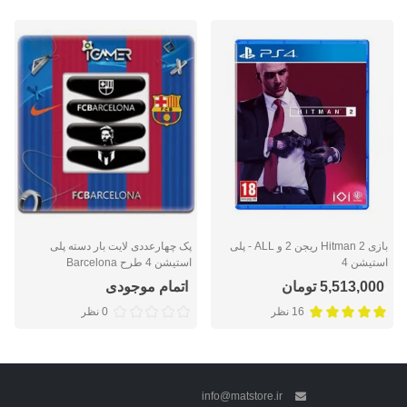
بازی Hitman 2 ریجن 2 و ALL - پلی
پک چهارعددی لایت بار دسته پلی
استیشن 4
استیشن 4 طرح Barcelona
5,513,000 تومان
اتمام موجودی
16 نظر
0 نظر
info@matstore.ir