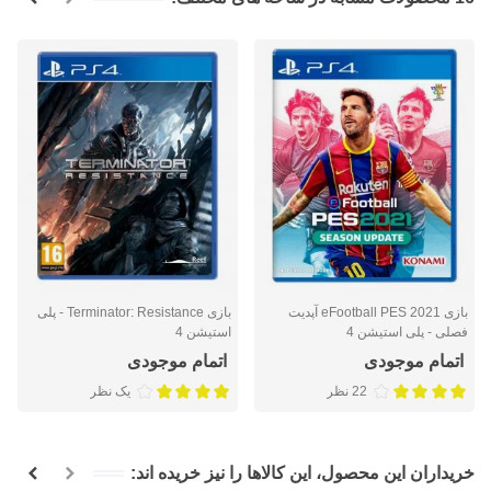
بازی eFootball PES 2021 آپدیت
بازی Terminator: Resistance - پلی
فصلی - پلی استیشن 4
استیشن 4
اتمام موجودی
اتمام موجودی
22 نظر
یک نظر
خریداران این محصول، این کالاها را نیز خریده اند: