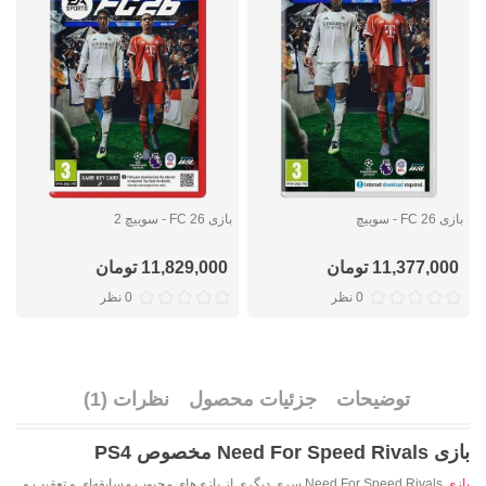
بازی FC 26 - سوییچ
بازی FC 26 - سوییچ 2
ب
11,377,000 تومان
11,829,000 تومان
0 نظر
0 نظر
توضیحات
جزئیات محصول
نظرات (1)
بازی Need For Speed Rivals مخصوص PS4
بازی
Need For Speed Rivals سری دیگری از بازی‌های محبوب مسابقه‌ای و تعقیب و