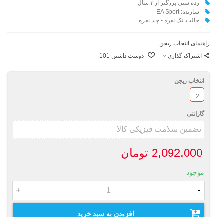
رده سنی بزرگتر از ۳ سال
سازنده: EA Sport
حالت: تک نفره - چند نفره
راهنمای انتخاب ریجن
اشتراک گذاری
دوست داشتن
101
انتخاب ریجن
2
گارانتی
2,092,000 تومان
موجود
+
-
افزودن به سبد خرید