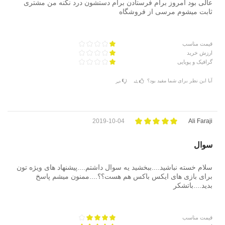
عالی بود امروز برام فرستادن برام دستشون درد نکنه من مشتری
ثابت میشوم مرسی از فروشگاه
قیمت مناسب
ارزش خرید
گرافیک و پویایی
آیا این نظر برای شما مفید بود؟
بله
خیر
2019-10-04
Ali Faraji
سوال
سلام خسته نباشید....ببخشید یه سوال داشتم....پیشنهاد های ویژه تون
برای بازی های ایکس باکس هم هست؟؟....ممنون میشم پاسخ
بدید....باتشکر
قیمت مناسب