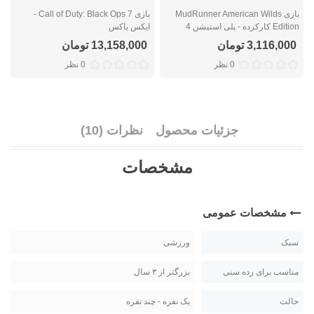
بازی MudRunner American Wilds
بازی Call of Duty: Black Ops 7 -
Edition کارکرده - پلی استیشن 4
ایکس باکس
ا
3,116,000 تومان
13,158,000 تومان
0 نظر
0 نظر
جزئیات محصول
نظرات (10)
مشخصات
مشخصات عمومی
سبک
ورزشی
مناسب برای رده سنی
بزرگتر از ۳ سال
حالت
یک نفره - چند نفره