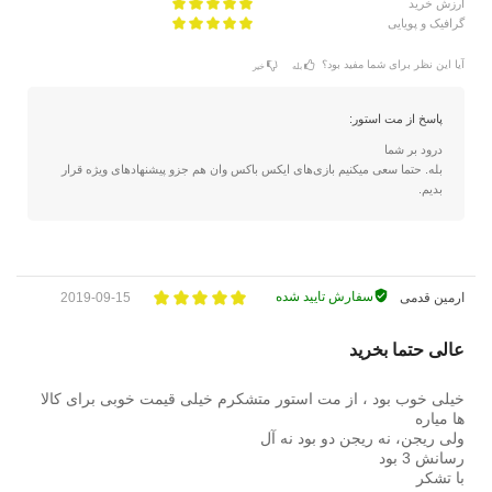
ارزش خرید
گرافیک و پویایی
آیا این نظر برای شما مفید بود؟
بله
خیر
پاسخ از مت استور:
درود بر شما
بله. حتما سعی میکنیم بازی‌های ایکس باکس وان هم جزو پیشنهادهای ویژه قرار
بدیم.
سفارش تایید شده
ارمین قدمی
2019-09-15
عالی حتما بخرید
خیلی خوب بود ، از مت استور متشکرم خیلی قیمت خوبی برای کالا
ها مياره
ولی ریجن، نه ریجن دو بود نه آل
رسانش 3 بود
با تشکر