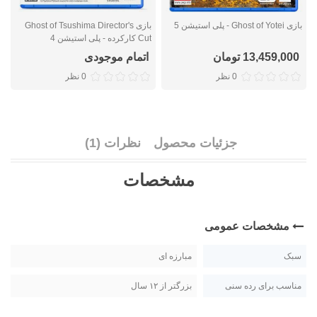
بازی Ghost of Yotei - پلی استیشن 5
بازی Ghost of Tsushima Director's
Cut کارکرده - پلی استیشن 4
پ
13,459,000 تومان
اتمام موجودی
0 نظر
0 نظر
جزئیات محصول
نظرات (1)
مشخصات
مشخصات عمومی
سبک
مبارزه ای
مناسب برای رده سنی
بزرگتر از ۱۲ سال