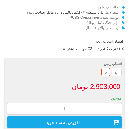
حالت: چندنفره
پلتفرم ها:
پلی استیشن ۴
-
ایکس باکس وان
و
مایکروسافت
ویندوز
توسعه دهنده: PUBG Corporation
ژانر: جنگی (بتل رویال)
رده سنی: بالای ۱۶ سال
راهنمای انتخاب ریجن
اشتراک گذاری
دوست داشتن
14
انتخاب ریجن
2
All
2,903,000 تومان
موجود
+
-
افزودن به سبد خرید