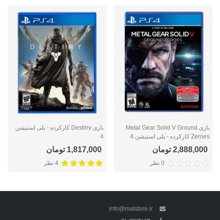
بازی Metal Gear Solid V Ground
بازی Destiny کارکرده - پلی استیشن
Zeroes کارکرده - پلی استیشن 4
4
2,888,000 تومان
1,817,000 تومان
0 نظر
4 نظر
info@matstore.ir