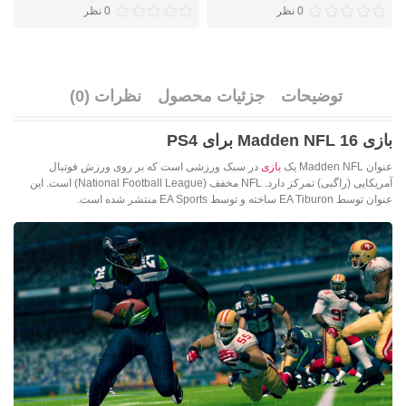
0 نظر
0 نظر
توضیحات
جزئیات محصول
نظرات (0)
بازی Madden NFL 16 برای PS4
عنوان Madden NFL یک
بازی
در سبک ورزشی است که بر روی ورزش فوتبال
آمریکایی (راگبی) تمرکز دارد. NFL مخفف (National Football League) است. این
عنوان
توسط EA Tiburon ساخته و توسط EA Sports منتشر شده است
.