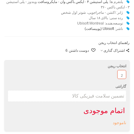
پلتفرم ها:
پلی استیشن ۴
-
ایکس باکس وان
-
مایکروسافت
ویندوز - پلی استیشن
۳ - ایکس باکس ۳۶۰
ژانر: اکشن - ماجراجویی، شوتر اول شخص
رده سنی: بالای ۱۸ سال
توسعه‌دهنده: Ubisoft Montreal
ناشر:‌
Ubisoft (یوبیسافت)
راهنمای انتخاب ریجن
اشتراک گذاری
دوست داشتن
6
انتخاب ریجن
2
گارانتی
اتمام موجودی
ناموجود