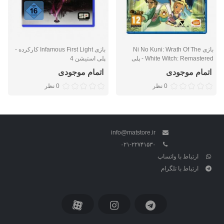
بازی Ni No Kuni: Wrath Of The
بازی Infamous First Light کارکرده -
White Witch: Remastered - پلی
پلی استیشن 4
استیشن 4
اتمام موجودی
اتمام موجودی
0 نظر
0 نظر
info@matstore.ir
۰۲۱-۲۲۷۴۱۵۳۰
ارتباط با واتساپ
ارتباط با تلگرام