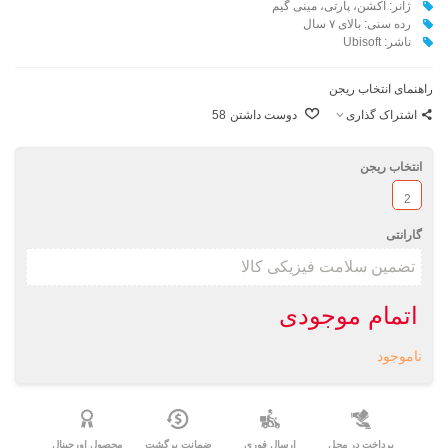
ژانر: اکشن، پارتی، مینی گیم
رده سنی: بالای ۷ سال
ناشر: Ubisoft
راهنمای انتخاب ریجن
اشتراک گذاری
دوست داشتن
58
انتخاب ریجن
2
گارانتی
اتمام موجودی
ناموجود
پرداخت در محل
ارسال فوری
ضمانت برگشت
محصول اورجینال