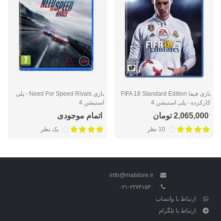
بازی فیفا FIFA 18 Standard Edition
بازی Need For Speed Rivals - پلی
کارکرده - پلی استیشن 4
استیشن 4
2,065,000 تومان
اتمام موجودی
10 نظر
یک نظر
info@matstore.ir
۰۲۱-۲۲۷۴۱۵۳۰
ارتباط با واتساپ
ارتباط با تلگرام