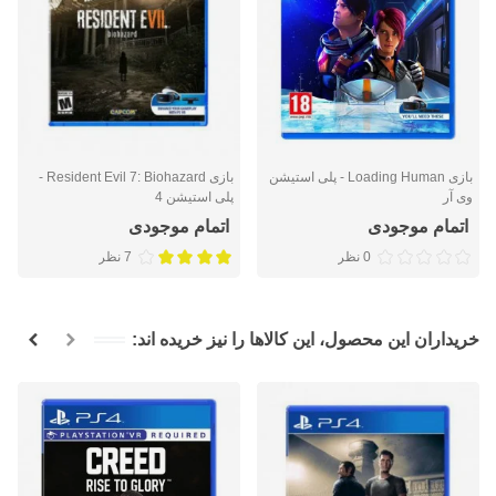
بازی Loading Human - پلی استیشن
بازی Resident Evil 7: Biohazard -
وی آر
پلی استیشن 4
اتمام موجودی
اتمام موجودی
0 نظر
7 نظر
خریداران این محصول، این کالاها را نیز خریده اند: