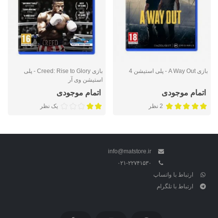
بازی A Way Out - پلی استیشن 4
بازی Creed: Rise to Glory - پلی
استیشن وی آر
اتمام موجودی
اتمام موجودی
2 نظر
یک نظر
info@matstore.ir
۰۲۱-۲۲۷۴۱۵۳۰
ارتباط با واتساپ
ارتباط با تلگرام